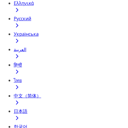
Ελληνικά
Русский
Українська
العربية
हिन्दी
ไทย
中文（简体）
日本語
한국어