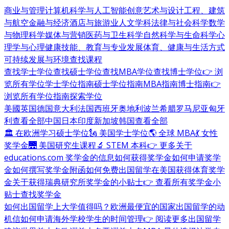
商业与管理
计算机科学与人工智能
创意艺术与设计
工程、建筑
与航空
金融与经济
酒店与旅游业
人文学科
法律与社会科学
数学
与物理科学
媒体与营销
医药与卫生科学
自然科学与生命科学
心
理学与心理健康
技能、教育与专业发展
体育、健康与生活方式
可持续发展与环境
查找课程
查找学士学位
查找硕士学位
查找MBA学位
查找博士学位
👉 浏
览所有学位
学士学位指南
硕士学位指南
MBA指南
博士指南
👉
浏览所有学位指南
探索学位
美國
英国
德国
意大利
法国
西班牙
奥地利
波兰
希腊
罗马尼亚
匈牙
利
查看全部
中国
日本
印度
新加坡
韩国
查看全部
🏛 在欧洲学习硕士学位
🗽 美国学士学位
🌎 全球 MBA
💃 女性
奖学金
🌉 美国研究生课程
🔬 STEM 本科
👉 更多关于
educations.com 奖学金的信息
如何获得奖学金
如何申请奖学
金
如何撰写奖学金附函
如何免费出国留学
在美国获得体育奖学
金
关于获得瑞典研究所奖学金的小贴士
👉 查看所有奖学金小
贴士
查找奖学金
如何出国留学
上大学值得吗？
欧洲最便宜的国家
出国留学的动
机信
如何申请海外学校
学生的时间管理
👉 阅读更多出国留学