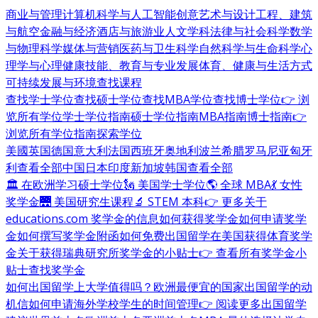
商业与管理
计算机科学与人工智能
创意艺术与设计
工程、建筑
与航空
金融与经济
酒店与旅游业
人文学科
法律与社会科学
数学
与物理科学
媒体与营销
医药与卫生科学
自然科学与生命科学
心
理学与心理健康
技能、教育与专业发展
体育、健康与生活方式
可持续发展与环境
查找课程
查找学士学位
查找硕士学位
查找MBA学位
查找博士学位
👉 浏
览所有学位
学士学位指南
硕士学位指南
MBA指南
博士指南
👉
浏览所有学位指南
探索学位
美國
英国
德国
意大利
法国
西班牙
奥地利
波兰
希腊
罗马尼亚
匈牙
利
查看全部
中国
日本
印度
新加坡
韩国
查看全部
🏛 在欧洲学习硕士学位
🗽 美国学士学位
🌎 全球 MBA
💃 女性
奖学金
🌉 美国研究生课程
🔬 STEM 本科
👉 更多关于
educations.com 奖学金的信息
如何获得奖学金
如何申请奖学
金
如何撰写奖学金附函
如何免费出国留学
在美国获得体育奖学
金
关于获得瑞典研究所奖学金的小贴士
👉 查看所有奖学金小
贴士
查找奖学金
如何出国留学
上大学值得吗？
欧洲最便宜的国家
出国留学的动
机信
如何申请海外学校
学生的时间管理
👉 阅读更多出国留学