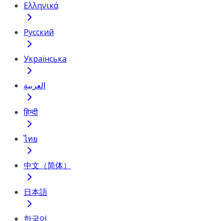
Ελληνικά
Русский
Українська
العربية
हिन्दी
ไทย
中文（简体）
日本語
한국어