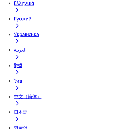
Ελληνικά
Русский
Українська
العربية
हिन्दी
ไทย
中文（简体）
日本語
한국어