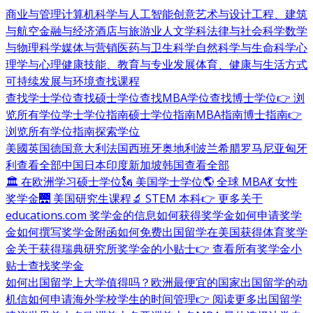
商业与管理
计算机科学与人工智能
创意艺术与设计
工程、建筑
与航空
金融与经济
酒店与旅游业
人文学科
法律与社会科学
数学
与物理科学
媒体与营销
医药与卫生科学
自然科学与生命科学
心
理学与心理健康
技能、教育与专业发展
体育、健康与生活方式
可持续发展与环境
查找课程
查找学士学位
查找硕士学位
查找MBA学位
查找博士学位
👉 浏
览所有学位
学士学位指南
硕士学位指南
MBA指南
博士指南
👉
浏览所有学位指南
探索学位
美國
英国
德国
意大利
法国
西班牙
奥地利
波兰
希腊
罗马尼亚
匈牙
利
查看全部
中国
日本
印度
新加坡
韩国
查看全部
🏛 在欧洲学习硕士学位
🗽 美国学士学位
🌎 全球 MBA
💃 女性
奖学金
🌉 美国研究生课程
🔬 STEM 本科
👉 更多关于
educations.com 奖学金的信息
如何获得奖学金
如何申请奖学
金
如何撰写奖学金附函
如何免费出国留学
在美国获得体育奖学
金
关于获得瑞典研究所奖学金的小贴士
👉 查看所有奖学金小
贴士
查找奖学金
如何出国留学
上大学值得吗？
欧洲最便宜的国家
出国留学的动
机信
如何申请海外学校
学生的时间管理
👉 阅读更多出国留学