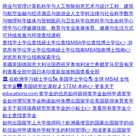
商业与管理
计算机科学与人工智能
创意艺术与设计
工程、建筑
与航空
金融与经济
酒店与旅游业
人文学科
法律与社会科学
数学
与物理科学
媒体与营销
医药与卫生科学
自然科学与生命科学
心
理学与心理健康
技能、教育与专业发展
体育、健康与生活方式
可持续发展与环境
查找课程
查找学士学位
查找硕士学位
查找MBA学位
查找博士学位
👉 浏
览所有学位
学士学位指南
硕士学位指南
MBA指南
博士指南
👉
浏览所有学位指南
探索学位
美國
英国
德国
意大利
法国
西班牙
奥地利
波兰
希腊
罗马尼亚
匈牙
利
查看全部
中国
日本
印度
新加坡
韩国
查看全部
🏛 在欧洲学习硕士学位
🗽 美国学士学位
🌎 全球 MBA
💃 女性
奖学金
🌉 美国研究生课程
🔬 STEM 本科
👉 更多关于
educations.com 奖学金的信息
如何获得奖学金
如何申请奖学
金
如何撰写奖学金附函
如何免费出国留学
在美国获得体育奖学
金
关于获得瑞典研究所奖学金的小贴士
👉 查看所有奖学金小
贴士
查找奖学金
如何出国留学
上大学值得吗？
欧洲最便宜的国家
出国留学的动
机信
如何申请海外学校
学生的时间管理
👉 阅读更多出国留学