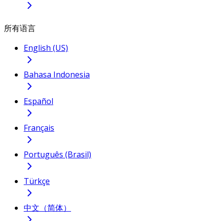
所有语言
English (US)
Bahasa Indonesia
Español
Français
Português (Brasil)
Türkçe
中文（简体）