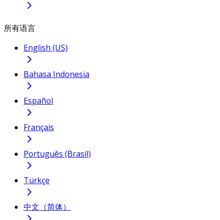
所有语言
English (US)
Bahasa Indonesia
Español
Français
Português (Brasil)
Türkçe
中文（简体）