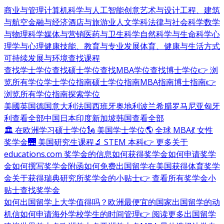
商业与管理
计算机科学与人工智能
创意艺术与设计
工程、建筑
与航空
金融与经济
酒店与旅游业
人文学科
法律与社会科学
数学
与物理科学
媒体与营销
医药与卫生科学
自然科学与生命科学
心
理学与心理健康
技能、教育与专业发展
体育、健康与生活方式
可持续发展与环境
查找课程
查找学士学位
查找硕士学位
查找MBA学位
查找博士学位
👉 浏
览所有学位
学士学位指南
硕士学位指南
MBA指南
博士指南
👉
浏览所有学位指南
探索学位
美國
英国
德国
意大利
法国
西班牙
奥地利
波兰
希腊
罗马尼亚
匈牙
利
查看全部
中国
日本
印度
新加坡
韩国
查看全部
🏛 在欧洲学习硕士学位
🗽 美国学士学位
🌎 全球 MBA
💃 女性
奖学金
🌉 美国研究生课程
🔬 STEM 本科
👉 更多关于
educations.com 奖学金的信息
如何获得奖学金
如何申请奖学
金
如何撰写奖学金附函
如何免费出国留学
在美国获得体育奖学
金
关于获得瑞典研究所奖学金的小贴士
👉 查看所有奖学金小
贴士
查找奖学金
如何出国留学
上大学值得吗？
欧洲最便宜的国家
出国留学的动
机信
如何申请海外学校
学生的时间管理
👉 阅读更多出国留学