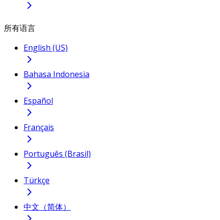
所有语言
English (US)
Bahasa Indonesia
Español
Français
Português (Brasil)
Türkçe
中文（简体）