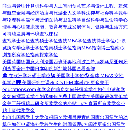
商业与管理
计算机科学与人工智能
创意艺术与设计
工程、建筑
与航空
金融与经济
酒店与旅游业
人文学科
法律与社会科学
数学
与物理科学
媒体与营销
医药与卫生科学
自然科学与生命科学
心
理学与心理健康
技能、教育与专业发展
体育、健康与生活方式
可持续发展与环境
查找课程
查找学士学位
查找硕士学位
查找MBA学位
查找博士学位
👉 浏
览所有学位
学士学位指南
硕士学位指南
MBA指南
博士指南
👉
浏览所有学位指南
探索学位
美國
英国
德国
意大利
法国
西班牙
奥地利
波兰
希腊
罗马尼亚
匈牙
利
查看全部
中国
日本
印度
新加坡
韩国
查看全部
🏛 在欧洲学习硕士学位
🗽 美国学士学位
🌎 全球 MBA
💃 女性
奖学金
🌉 美国研究生课程
🔬 STEM 本科
👉 更多关于
educations.com 奖学金的信息
如何获得奖学金
如何申请奖学
金
如何撰写奖学金附函
如何免费出国留学
在美国获得体育奖学
金
关于获得瑞典研究所奖学金的小贴士
👉 查看所有奖学金小
贴士
查找奖学金
如何出国留学
上大学值得吗？
欧洲最便宜的国家
出国留学的动
机信
如何申请海外学校
学生的时间管理
👉 阅读更多出国留学