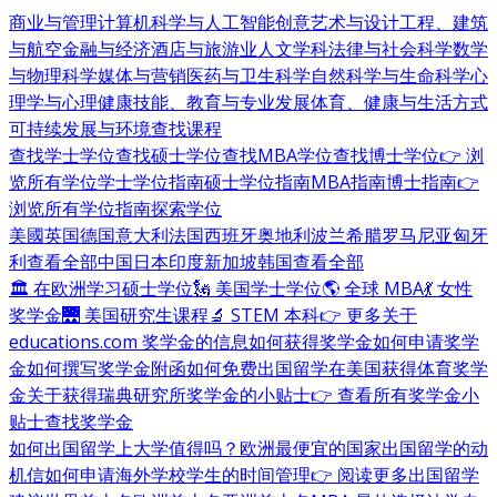
商业与管理
计算机科学与人工智能
创意艺术与设计
工程、建筑
与航空
金融与经济
酒店与旅游业
人文学科
法律与社会科学
数学
与物理科学
媒体与营销
医药与卫生科学
自然科学与生命科学
心
理学与心理健康
技能、教育与专业发展
体育、健康与生活方式
可持续发展与环境
查找课程
查找学士学位
查找硕士学位
查找MBA学位
查找博士学位
👉 浏
览所有学位
学士学位指南
硕士学位指南
MBA指南
博士指南
👉
浏览所有学位指南
探索学位
美國
英国
德国
意大利
法国
西班牙
奥地利
波兰
希腊
罗马尼亚
匈牙
利
查看全部
中国
日本
印度
新加坡
韩国
查看全部
🏛 在欧洲学习硕士学位
🗽 美国学士学位
🌎 全球 MBA
💃 女性
奖学金
🌉 美国研究生课程
🔬 STEM 本科
👉 更多关于
educations.com 奖学金的信息
如何获得奖学金
如何申请奖学
金
如何撰写奖学金附函
如何免费出国留学
在美国获得体育奖学
金
关于获得瑞典研究所奖学金的小贴士
👉 查看所有奖学金小
贴士
查找奖学金
如何出国留学
上大学值得吗？
欧洲最便宜的国家
出国留学的动
机信
如何申请海外学校
学生的时间管理
👉 阅读更多出国留学