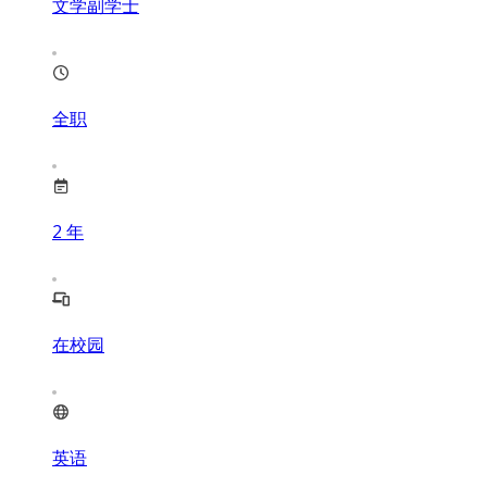
文学副学士
全职
2
年
在校园
英语