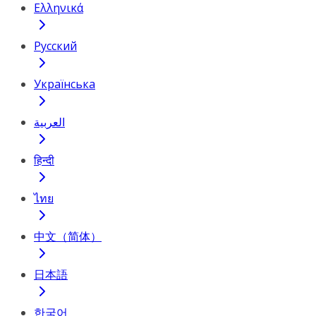
Ελληνικά
Русский
Українська
العربية
हिन्दी
ไทย
中文（简体）
日本語
한국어