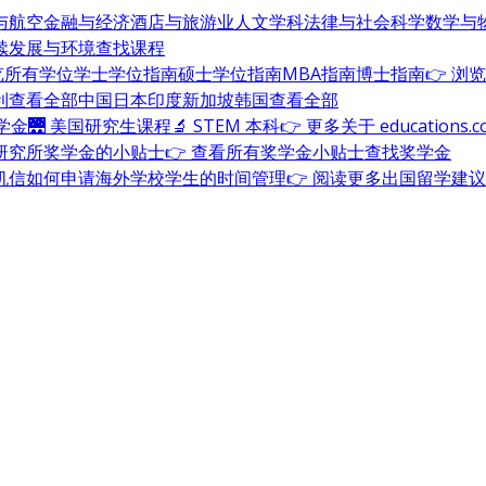
与航空
金融与经济
酒店与旅游业
人文学科
法律与社会科学
数学与
续发展与环境
查找课程
浏览所有学位
学士学位指南
硕士学位指南
MBA指南
博士指南
👉 浏
利
查看全部
中国
日本
印度
新加坡
韩国
查看全部
奖学金
🌉 美国研究生课程
🔬 STEM 本科
👉 更多关于 education
研究所奖学金的小贴士
👉 查看所有奖学金小贴士
查找奖学金
机信
如何申请海外学校
学生的时间管理
👉 阅读更多出国留学建议