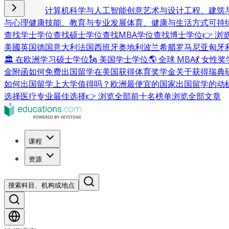
商业与管理
计算机科学与人工智能
创意艺术与设计
工程、建筑
与心理健康
技能、教育与专业发展
体育、健康与生活方式
可持
查找学士学位
查找硕士学位
查找MBA学位
查找博士学位
👉 
美國
英国
德国
意大利
法国
西班牙
奥地利
波兰
希腊
罗马尼亚
匈牙
🏛 在欧洲学习硕士学位
🗽 美国学士学位
🌎 全球 MBA
💃 女性
金附函
如何免费出国留学
在美国获得体育奖学金
关于获得瑞典
如何出国留学
上大学值得吗？
欧洲最便宜的国家
出国留学的动
选择
医疗专业最佳选择
👉 浏览全部前十名榜单
浏览全部文章
课程
资源
搜索科目、机构或地点