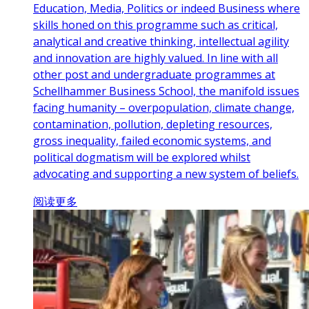
Education, Media, Politics or indeed Business where
skills honed on this programme such as critical,
analytical and creative thinking, intellectual agility
and innovation are highly valued. In line with all
other post and undergraduate programmes at
Schellhammer Business School, the manifold issues
facing humanity – overpopulation, climate change,
contamination, pollution, depleting resources,
gross inequality, failed economic systems, and
political dogmatism will be explored whilst
advocating and supporting a new system of beliefs.
阅读更多