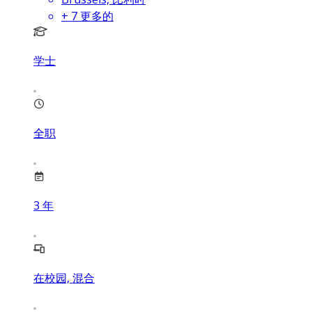
+
7
更多的
学士
全职
3
年
在校园, 混合