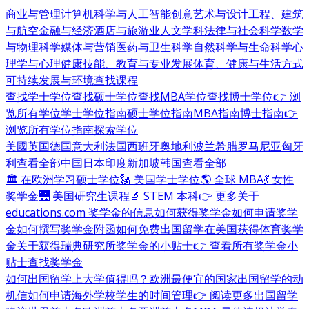
商业与管理
计算机科学与人工智能
创意艺术与设计
工程、建筑
与航空
金融与经济
酒店与旅游业
人文学科
法律与社会科学
数学
与物理科学
媒体与营销
医药与卫生科学
自然科学与生命科学
心
理学与心理健康
技能、教育与专业发展
体育、健康与生活方式
可持续发展与环境
查找课程
查找学士学位
查找硕士学位
查找MBA学位
查找博士学位
👉 浏
览所有学位
学士学位指南
硕士学位指南
MBA指南
博士指南
👉
浏览所有学位指南
探索学位
美國
英国
德国
意大利
法国
西班牙
奥地利
波兰
希腊
罗马尼亚
匈牙
利
查看全部
中国
日本
印度
新加坡
韩国
查看全部
🏛 在欧洲学习硕士学位
🗽 美国学士学位
🌎 全球 MBA
💃 女性
奖学金
🌉 美国研究生课程
🔬 STEM 本科
👉 更多关于
educations.com 奖学金的信息
如何获得奖学金
如何申请奖学
金
如何撰写奖学金附函
如何免费出国留学
在美国获得体育奖学
金
关于获得瑞典研究所奖学金的小贴士
👉 查看所有奖学金小
贴士
查找奖学金
如何出国留学
上大学值得吗？
欧洲最便宜的国家
出国留学的动
机信
如何申请海外学校
学生的时间管理
👉 阅读更多出国留学