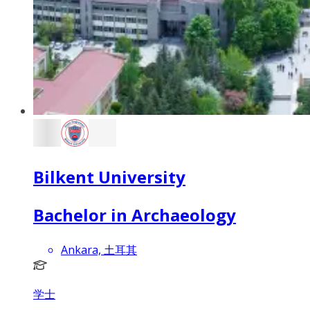
Bilkent University
Bachelor in Archaeology
Ankara, 土耳其
学士