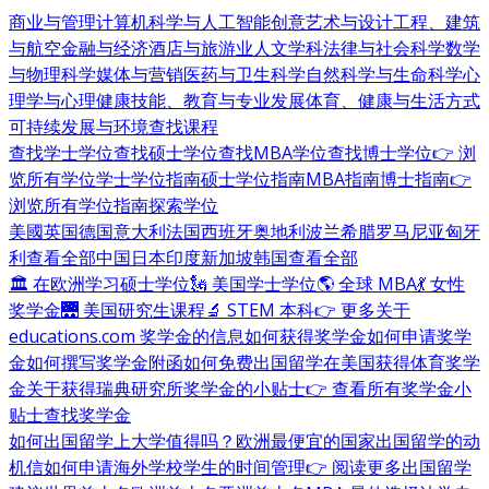
商业与管理
计算机科学与人工智能
创意艺术与设计
工程、建筑
与航空
金融与经济
酒店与旅游业
人文学科
法律与社会科学
数学
与物理科学
媒体与营销
医药与卫生科学
自然科学与生命科学
心
理学与心理健康
技能、教育与专业发展
体育、健康与生活方式
可持续发展与环境
查找课程
查找学士学位
查找硕士学位
查找MBA学位
查找博士学位
👉 浏
览所有学位
学士学位指南
硕士学位指南
MBA指南
博士指南
👉
浏览所有学位指南
探索学位
美國
英国
德国
意大利
法国
西班牙
奥地利
波兰
希腊
罗马尼亚
匈牙
利
查看全部
中国
日本
印度
新加坡
韩国
查看全部
🏛 在欧洲学习硕士学位
🗽 美国学士学位
🌎 全球 MBA
💃 女性
奖学金
🌉 美国研究生课程
🔬 STEM 本科
👉 更多关于
educations.com 奖学金的信息
如何获得奖学金
如何申请奖学
金
如何撰写奖学金附函
如何免费出国留学
在美国获得体育奖学
金
关于获得瑞典研究所奖学金的小贴士
👉 查看所有奖学金小
贴士
查找奖学金
如何出国留学
上大学值得吗？
欧洲最便宜的国家
出国留学的动
机信
如何申请海外学校
学生的时间管理
👉 阅读更多出国留学