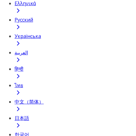
Ελληνικά
Русский
Українська
العربية
हिन्दी
ไทย
中文（简体）
日本語
한국어