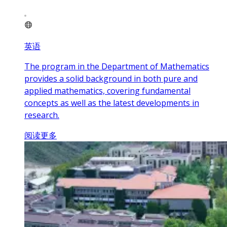
英语
The program in the Department of Mathematics
provides a solid background in both pure and
applied mathematics, covering fundamental
concepts as well as the latest developments in
research.
阅读更多