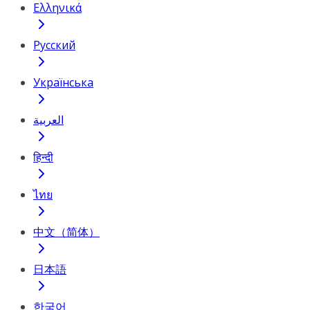
Ελληνικά
Русский
Українська
العربية
हिन्दी
ไทย
中文（简体）
日本語
한국어