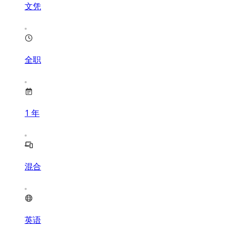
文凭
全职
1
年
混合
英语