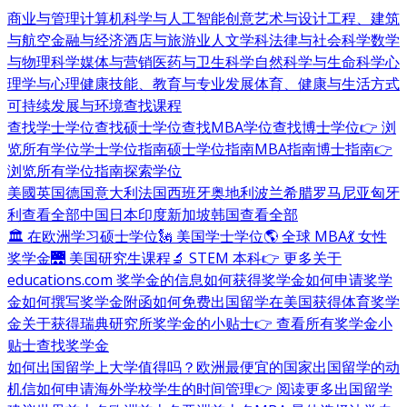
商业与管理
计算机科学与人工智能
创意艺术与设计
工程、建筑
与航空
金融与经济
酒店与旅游业
人文学科
法律与社会科学
数学
与物理科学
媒体与营销
医药与卫生科学
自然科学与生命科学
心
理学与心理健康
技能、教育与专业发展
体育、健康与生活方式
可持续发展与环境
查找课程
查找学士学位
查找硕士学位
查找MBA学位
查找博士学位
👉 浏
览所有学位
学士学位指南
硕士学位指南
MBA指南
博士指南
👉
浏览所有学位指南
探索学位
美國
英国
德国
意大利
法国
西班牙
奥地利
波兰
希腊
罗马尼亚
匈牙
利
查看全部
中国
日本
印度
新加坡
韩国
查看全部
🏛 在欧洲学习硕士学位
🗽 美国学士学位
🌎 全球 MBA
💃 女性
奖学金
🌉 美国研究生课程
🔬 STEM 本科
👉 更多关于
educations.com 奖学金的信息
如何获得奖学金
如何申请奖学
金
如何撰写奖学金附函
如何免费出国留学
在美国获得体育奖学
金
关于获得瑞典研究所奖学金的小贴士
👉 查看所有奖学金小
贴士
查找奖学金
如何出国留学
上大学值得吗？
欧洲最便宜的国家
出国留学的动
机信
如何申请海外学校
学生的时间管理
👉 阅读更多出国留学