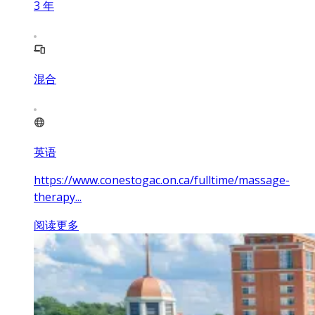
3
年
混合
英语
https://www.conestogac.on.ca/fulltime/massage-
therapy...
阅读更多