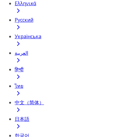
Ελληνικά
Русский
Українська
العربية
हिन्दी
ไทย
中文（简体）
日本語
한국어