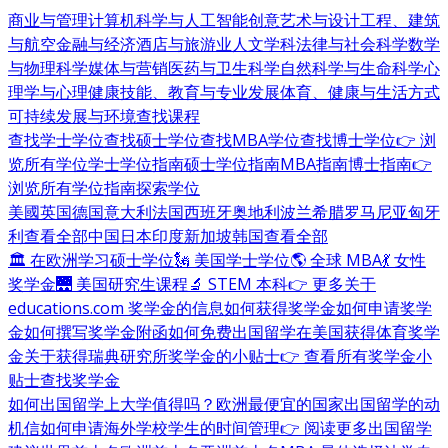
商业与管理
计算机科学与人工智能
创意艺术与设计
工程、建筑
与航空
金融与经济
酒店与旅游业
人文学科
法律与社会科学
数学
与物理科学
媒体与营销
医药与卫生科学
自然科学与生命科学
心
理学与心理健康
技能、教育与专业发展
体育、健康与生活方式
可持续发展与环境
查找课程
查找学士学位
查找硕士学位
查找MBA学位
查找博士学位
👉 浏
览所有学位
学士学位指南
硕士学位指南
MBA指南
博士指南
👉
浏览所有学位指南
探索学位
美國
英国
德国
意大利
法国
西班牙
奥地利
波兰
希腊
罗马尼亚
匈牙
利
查看全部
中国
日本
印度
新加坡
韩国
查看全部
🏛 在欧洲学习硕士学位
🗽 美国学士学位
🌎 全球 MBA
💃 女性
奖学金
🌉 美国研究生课程
🔬 STEM 本科
👉 更多关于
educations.com 奖学金的信息
如何获得奖学金
如何申请奖学
金
如何撰写奖学金附函
如何免费出国留学
在美国获得体育奖学
金
关于获得瑞典研究所奖学金的小贴士
👉 查看所有奖学金小
贴士
查找奖学金
如何出国留学
上大学值得吗？
欧洲最便宜的国家
出国留学的动
机信
如何申请海外学校
学生的时间管理
👉 阅读更多出国留学