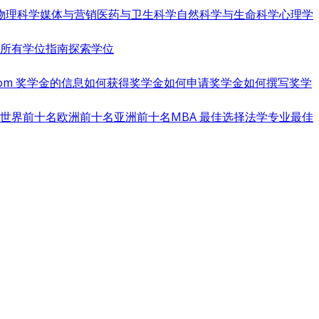
物理科学
媒体与营销
医药与卫生科学
自然科学与生命科学
心理学
览所有学位指南
探索学位
s.com 奖学金的信息
如何获得奖学金
如何申请奖学金
如何撰写奖学
世界前十名
欧洲前十名
亚洲前十名
MBA 最佳选择
法学专业最佳