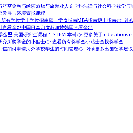
与航空
金融与经济
酒店与旅游业
人文学科
法律与社会科学
数学与
续发展与环境
查找课程
浏览所有学位
学士学位指南
硕士学位指南
MBA指南
博士指南
👉 浏
利
查看全部
中国
日本
印度
新加坡
韩国
查看全部
奖学金
🌉 美国研究生课程
🔬 STEM 本科
👉 更多关于 education
研究所奖学金的小贴士
👉 查看所有奖学金小贴士
查找奖学金
机信
如何申请海外学校
学生的时间管理
👉 阅读更多出国留学建议