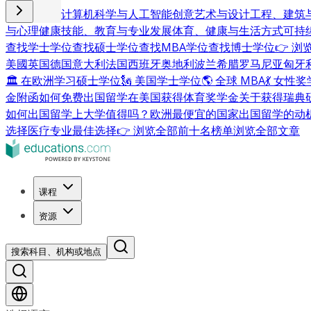
商业与管理
计算机科学与人工智能
创意艺术与设计
工程、建筑
与心理健康
技能、教育与专业发展
体育、健康与生活方式
可持
查找学士学位
查找硕士学位
查找MBA学位
查找博士学位
👉 
美國
英国
德国
意大利
法国
西班牙
奥地利
波兰
希腊
罗马尼亚
匈牙
🏛 在欧洲学习硕士学位
🗽 美国学士学位
🌎 全球 MBA
💃 女性
金附函
如何免费出国留学
在美国获得体育奖学金
关于获得瑞典
如何出国留学
上大学值得吗？
欧洲最便宜的国家
出国留学的动
选择
医疗专业最佳选择
👉 浏览全部前十名榜单
浏览全部文章
课程
资源
搜索科目、机构或地点