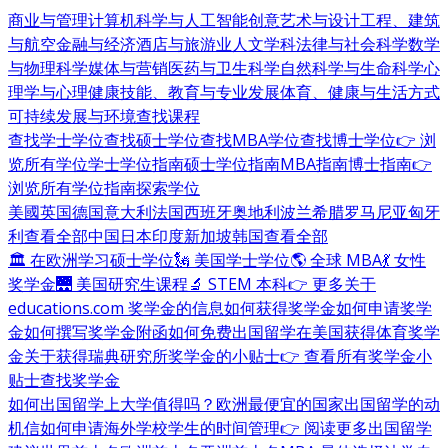
商业与管理
计算机科学与人工智能
创意艺术与设计
工程、建筑
与航空
金融与经济
酒店与旅游业
人文学科
法律与社会科学
数学
与物理科学
媒体与营销
医药与卫生科学
自然科学与生命科学
心
理学与心理健康
技能、教育与专业发展
体育、健康与生活方式
可持续发展与环境
查找课程
查找学士学位
查找硕士学位
查找MBA学位
查找博士学位
👉 浏
览所有学位
学士学位指南
硕士学位指南
MBA指南
博士指南
👉
浏览所有学位指南
探索学位
美國
英国
德国
意大利
法国
西班牙
奥地利
波兰
希腊
罗马尼亚
匈牙
利
查看全部
中国
日本
印度
新加坡
韩国
查看全部
🏛 在欧洲学习硕士学位
🗽 美国学士学位
🌎 全球 MBA
💃 女性
奖学金
🌉 美国研究生课程
🔬 STEM 本科
👉 更多关于
educations.com 奖学金的信息
如何获得奖学金
如何申请奖学
金
如何撰写奖学金附函
如何免费出国留学
在美国获得体育奖学
金
关于获得瑞典研究所奖学金的小贴士
👉 查看所有奖学金小
贴士
查找奖学金
如何出国留学
上大学值得吗？
欧洲最便宜的国家
出国留学的动
机信
如何申请海外学校
学生的时间管理
👉 阅读更多出国留学