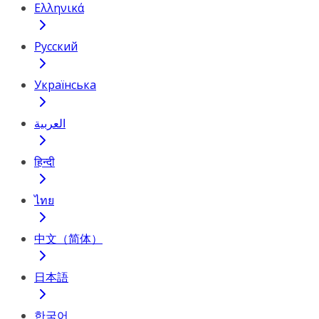
Ελληνικά
Русский
Українська
العربية
हिन्दी
ไทย
中文（简体）
日本語
한국어