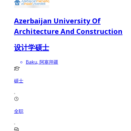
Azerbaijan University Of
Architecture And Construction
设计学硕士
Baku, 阿塞拜疆
硕士
全职