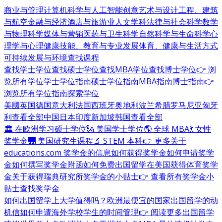
商业与管理
计算机科学与人工智能
创意艺术与设计
工程、建筑
与航空
金融与经济
酒店与旅游业
人文学科
法律与社会科学
数学
与物理科学
媒体与营销
医药与卫生科学
自然科学与生命科学
心
理学与心理健康
技能、教育与专业发展
体育、健康与生活方式
可持续发展与环境
查找课程
查找学士学位
查找硕士学位
查找MBA学位
查找博士学位
👉 浏
览所有学位
学士学位指南
硕士学位指南
MBA指南
博士指南
👉
浏览所有学位指南
探索学位
美國
英国
德国
意大利
法国
西班牙
奥地利
波兰
希腊
罗马尼亚
匈牙
利
查看全部
中国
日本
印度
新加坡
韩国
查看全部
🏛 在欧洲学习硕士学位
🗽 美国学士学位
🌎 全球 MBA
💃 女性
奖学金
🌉 美国研究生课程
🔬 STEM 本科
👉 更多关于
educations.com 奖学金的信息
如何获得奖学金
如何申请奖学
金
如何撰写奖学金附函
如何免费出国留学
在美国获得体育奖学
金
关于获得瑞典研究所奖学金的小贴士
👉 查看所有奖学金小
贴士
查找奖学金
如何出国留学
上大学值得吗？
欧洲最便宜的国家
出国留学的动
机信
如何申请海外学校
学生的时间管理
👉 阅读更多出国留学