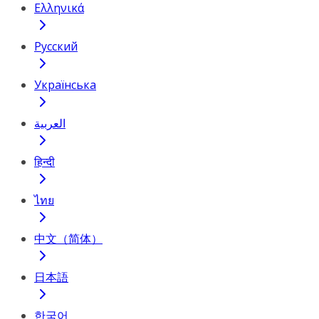
Ελληνικά
Русский
Українська
العربية
हिन्दी
ไทย
中文（简体）
日本語
한국어