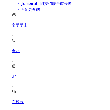
Jumeirah, 阿拉伯联合酋长国
+
5
更多的
文学学士
全职
3
年
在校园