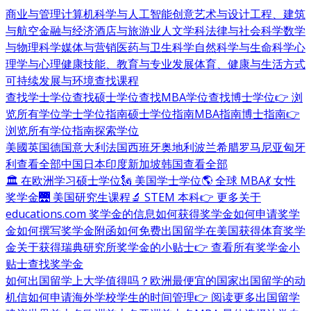
商业与管理
计算机科学与人工智能
创意艺术与设计
工程、建筑
与航空
金融与经济
酒店与旅游业
人文学科
法律与社会科学
数学
与物理科学
媒体与营销
医药与卫生科学
自然科学与生命科学
心
理学与心理健康
技能、教育与专业发展
体育、健康与生活方式
可持续发展与环境
查找课程
查找学士学位
查找硕士学位
查找MBA学位
查找博士学位
👉 浏
览所有学位
学士学位指南
硕士学位指南
MBA指南
博士指南
👉
浏览所有学位指南
探索学位
美國
英国
德国
意大利
法国
西班牙
奥地利
波兰
希腊
罗马尼亚
匈牙
利
查看全部
中国
日本
印度
新加坡
韩国
查看全部
🏛 在欧洲学习硕士学位
🗽 美国学士学位
🌎 全球 MBA
💃 女性
奖学金
🌉 美国研究生课程
🔬 STEM 本科
👉 更多关于
educations.com 奖学金的信息
如何获得奖学金
如何申请奖学
金
如何撰写奖学金附函
如何免费出国留学
在美国获得体育奖学
金
关于获得瑞典研究所奖学金的小贴士
👉 查看所有奖学金小
贴士
查找奖学金
如何出国留学
上大学值得吗？
欧洲最便宜的国家
出国留学的动
机信
如何申请海外学校
学生的时间管理
👉 阅读更多出国留学