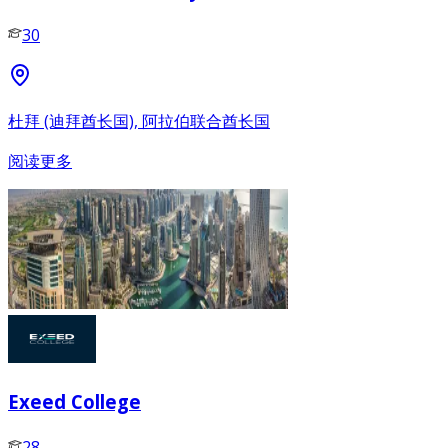
30
杜拜 (迪拜酋长国), 阿拉伯联合酋长国
阅读更多
Exeed College
28