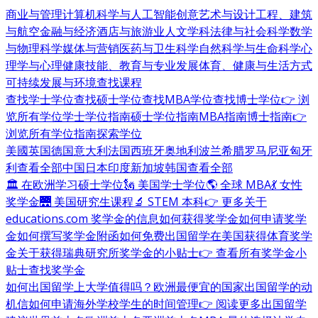
商业与管理
计算机科学与人工智能
创意艺术与设计
工程、建筑
与航空
金融与经济
酒店与旅游业
人文学科
法律与社会科学
数学
与物理科学
媒体与营销
医药与卫生科学
自然科学与生命科学
心
理学与心理健康
技能、教育与专业发展
体育、健康与生活方式
可持续发展与环境
查找课程
查找学士学位
查找硕士学位
查找MBA学位
查找博士学位
👉 浏
览所有学位
学士学位指南
硕士学位指南
MBA指南
博士指南
👉
浏览所有学位指南
探索学位
美國
英国
德国
意大利
法国
西班牙
奥地利
波兰
希腊
罗马尼亚
匈牙
利
查看全部
中国
日本
印度
新加坡
韩国
查看全部
🏛 在欧洲学习硕士学位
🗽 美国学士学位
🌎 全球 MBA
💃 女性
奖学金
🌉 美国研究生课程
🔬 STEM 本科
👉 更多关于
educations.com 奖学金的信息
如何获得奖学金
如何申请奖学
金
如何撰写奖学金附函
如何免费出国留学
在美国获得体育奖学
金
关于获得瑞典研究所奖学金的小贴士
👉 查看所有奖学金小
贴士
查找奖学金
如何出国留学
上大学值得吗？
欧洲最便宜的国家
出国留学的动
机信
如何申请海外学校
学生的时间管理
👉 阅读更多出国留学