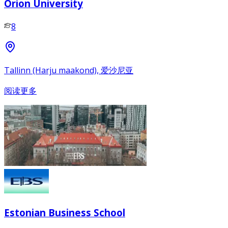
Orion University
8
Tallinn (Harju maakond), 爱沙尼亚
阅读更多
Estonian Business School