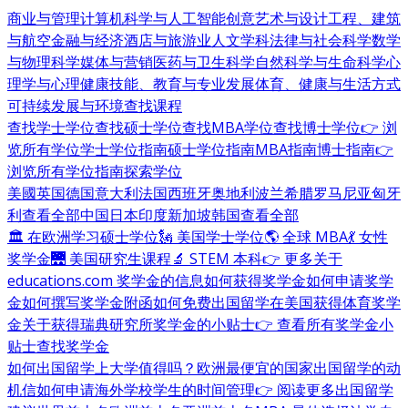
商业与管理
计算机科学与人工智能
创意艺术与设计
工程、建筑
与航空
金融与经济
酒店与旅游业
人文学科
法律与社会科学
数学
与物理科学
媒体与营销
医药与卫生科学
自然科学与生命科学
心
理学与心理健康
技能、教育与专业发展
体育、健康与生活方式
可持续发展与环境
查找课程
查找学士学位
查找硕士学位
查找MBA学位
查找博士学位
👉 浏
览所有学位
学士学位指南
硕士学位指南
MBA指南
博士指南
👉
浏览所有学位指南
探索学位
美國
英国
德国
意大利
法国
西班牙
奥地利
波兰
希腊
罗马尼亚
匈牙
利
查看全部
中国
日本
印度
新加坡
韩国
查看全部
🏛 在欧洲学习硕士学位
🗽 美国学士学位
🌎 全球 MBA
💃 女性
奖学金
🌉 美国研究生课程
🔬 STEM 本科
👉 更多关于
educations.com 奖学金的信息
如何获得奖学金
如何申请奖学
金
如何撰写奖学金附函
如何免费出国留学
在美国获得体育奖学
金
关于获得瑞典研究所奖学金的小贴士
👉 查看所有奖学金小
贴士
查找奖学金
如何出国留学
上大学值得吗？
欧洲最便宜的国家
出国留学的动
机信
如何申请海外学校
学生的时间管理
👉 阅读更多出国留学