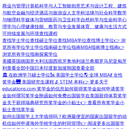
商业与管理
计算机科学与人工智能
创意艺术与设计
工程、建筑
与航空
金融与经济
酒店与旅游业
人文学科
法律与社会科学
数学
与物理科学
媒体与营销
医药与卫生科学
自然科学与生命科学
心
理学与心理健康
技能、教育与专业发展
体育、健康与生活方式
可持续发展与环境
查找课程
查找学士学位
查找硕士学位
查找MBA学位
查找博士学位
👉 浏
览所有学位
学士学位指南
硕士学位指南
MBA指南
博士指南
👉
浏览所有学位指南
探索学位
美國
英国
德国
意大利
法国
西班牙
奥地利
波兰
希腊
罗马尼亚
匈牙
利
查看全部
中国
日本
印度
新加坡
韩国
查看全部
🏛 在欧洲学习硕士学位
🗽 美国学士学位
🌎 全球 MBA
💃 女性
奖学金
🌉 美国研究生课程
🔬 STEM 本科
👉 更多关于
educations.com 奖学金的信息
如何获得奖学金
如何申请奖学
金
如何撰写奖学金附函
如何免费出国留学
在美国获得体育奖学
金
关于获得瑞典研究所奖学金的小贴士
👉 查看所有奖学金小
贴士
查找奖学金
如何出国留学
上大学值得吗？
欧洲最便宜的国家
出国留学的动
机信
如何申请海外学校
学生的时间管理
👉 阅读更多出国留学