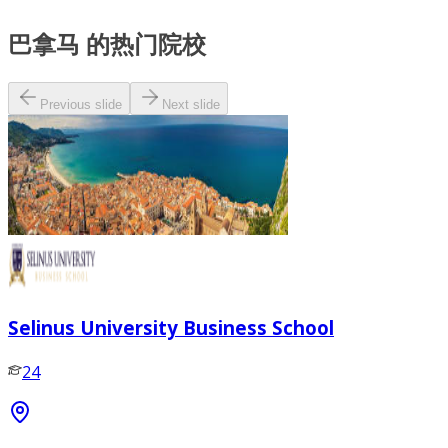
巴拿马 的热门院校
Previous slide
Next slide
Selinus University Business School
24