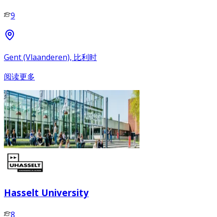
9
Gent (Vlaanderen), 比利时
阅读更多
Hasselt University
8