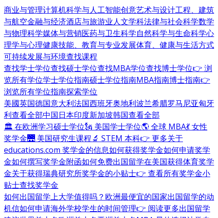
商业与管理
计算机科学与人工智能
创意艺术与设计
工程、建筑
与航空
金融与经济
酒店与旅游业
人文学科
法律与社会科学
数学
与物理科学
媒体与营销
医药与卫生科学
自然科学与生命科学
心
理学与心理健康
技能、教育与专业发展
体育、健康与生活方式
可持续发展与环境
查找课程
查找学士学位
查找硕士学位
查找MBA学位
查找博士学位
👉 浏
览所有学位
学士学位指南
硕士学位指南
MBA指南
博士指南
👉
浏览所有学位指南
探索学位
美國
英国
德国
意大利
法国
西班牙
奥地利
波兰
希腊
罗马尼亚
匈牙
利
查看全部
中国
日本
印度
新加坡
韩国
查看全部
🏛 在欧洲学习硕士学位
🗽 美国学士学位
🌎 全球 MBA
💃 女性
奖学金
🌉 美国研究生课程
🔬 STEM 本科
👉 更多关于
educations.com 奖学金的信息
如何获得奖学金
如何申请奖学
金
如何撰写奖学金附函
如何免费出国留学
在美国获得体育奖学
金
关于获得瑞典研究所奖学金的小贴士
👉 查看所有奖学金小
贴士
查找奖学金
如何出国留学
上大学值得吗？
欧洲最便宜的国家
出国留学的动
机信
如何申请海外学校
学生的时间管理
👉 阅读更多出国留学