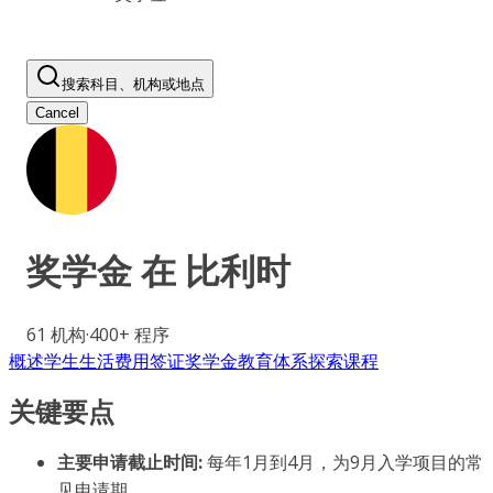
搜索科目、机构或地点
Cancel
奖学金 在
比利时
61
机构
·
400+
程序
概述
学生生活
费用
签证
奖学金
教育体系
探索课程
关键要点
主要申请截止时间:
每年1月到4月，为9月入学项目的常
见申请期