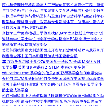
商业与管理
计算机科学与人工智能
创意艺术与设计
工程、建筑
与航空
金融与经济
酒店与旅游业
人文学科
法律与社会科学
数学
与物理科学
媒体与营销
医药与卫生科学
自然科学与生命科学
心
理学与心理健康
技能、教育与专业发展
体育、健康与生活方式
可持续发展与环境
查找课程
查找学士学位
查找硕士学位
查找MBA学位
查找博士学位
👉 浏
览所有学位
学士学位指南
硕士学位指南
MBA指南
博士指南
👉
浏览所有学位指南
探索学位
美國
英国
德国
意大利
法国
西班牙
奥地利
波兰
希腊
罗马尼亚
匈牙
利
查看全部
中国
日本
印度
新加坡
韩国
查看全部
🏛 在欧洲学习硕士学位
🗽 美国学士学位
🌎 全球 MBA
💃 女性
奖学金
🌉 美国研究生课程
🔬 STEM 本科
👉 更多关于
educations.com 奖学金的信息
如何获得奖学金
如何申请奖学
金
如何撰写奖学金附函
如何免费出国留学
在美国获得体育奖学
金
关于获得瑞典研究所奖学金的小贴士
👉 查看所有奖学金小
贴士
查找奖学金
如何出国留学
上大学值得吗？
欧洲最便宜的国家
出国留学的动
机信
如何申请海外学校
学生的时间管理
👉 阅读更多出国留学