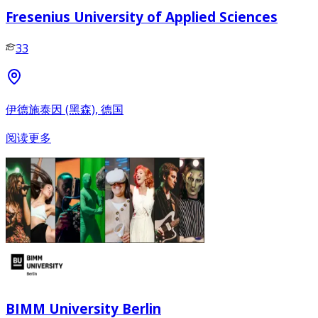
Fresenius University of Applied Sciences
33
伊德施泰因 (黑森), 德国
阅读更多
BIMM University Berlin