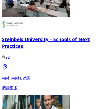
Steinbeis University – Schools of Next
Practices
22
柏林 (柏林), 德国
阅读更多