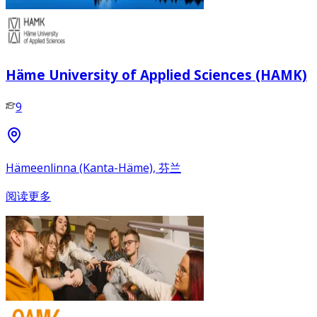
Häme University of Applied Sciences (HAMK)
9
Hämeenlinna (Kanta-Häme), 芬兰
阅读更多