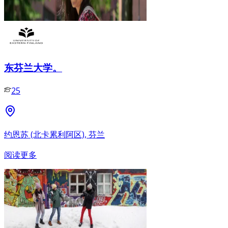
东芬兰大学。
25
约恩苏 (北卡累利阿区), 芬兰
阅读更多