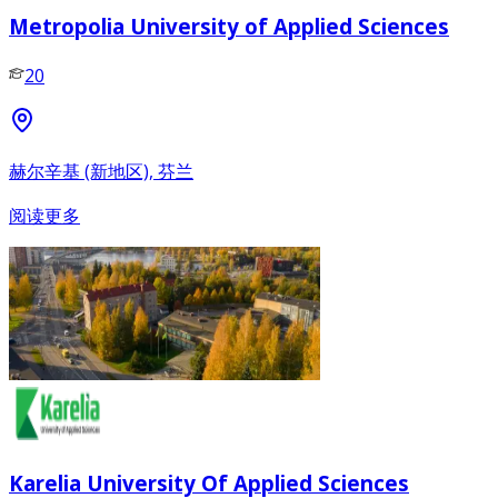
Metropolia University of Applied Sciences
20
赫尔辛基 (新地区), 芬兰
阅读更多
Karelia University Of Applied Sciences