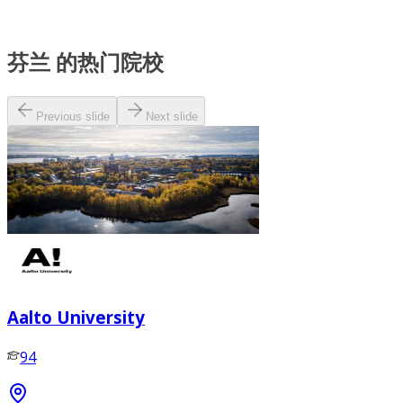
芬兰 的热门院校
Previous slide
Next slide
Aalto University
94