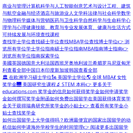
商业与管理
计算机科学与人工智能
创意艺术与设计
工程、建筑
与航空
金融与经济
酒店与旅游业
人文学科
法律与社会科学
数学
与物理科学
媒体与营销
医药与卫生科学
自然科学与生命科学
心
理学与心理健康
技能、教育与专业发展
体育、健康与生活方式
可持续发展与环境
查找课程
查找学士学位
查找硕士学位
查找MBA学位
查找博士学位
👉 浏
览所有学位
学士学位指南
硕士学位指南
MBA指南
博士指南
👉
浏览所有学位指南
探索学位
美國
英国
德国
意大利
法国
西班牙
奥地利
波兰
希腊
罗马尼亚
匈牙
利
查看全部
中国
日本
印度
新加坡
韩国
查看全部
🏛 在欧洲学习硕士学位
🗽 美国学士学位
🌎 全球 MBA
💃 女性
奖学金
🌉 美国研究生课程
🔬 STEM 本科
👉 更多关于
educations.com 奖学金的信息
如何获得奖学金
如何申请奖学
金
如何撰写奖学金附函
如何免费出国留学
在美国获得体育奖学
金
关于获得瑞典研究所奖学金的小贴士
👉 查看所有奖学金小
贴士
查找奖学金
如何出国留学
上大学值得吗？
欧洲最便宜的国家
出国留学的动
机信
如何申请海外学校
学生的时间管理
👉 阅读更多出国留学