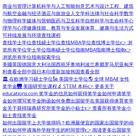
商业与管理
计算机科学与人工智能
创意艺术与设计
工程、建筑
与航空
金融与经济
酒店与旅游业
人文学科
法律与社会科学
数学
与物理科学
媒体与营销
医药与卫生科学
自然科学与生命科学
心
理学与心理健康
技能、教育与专业发展
体育、健康与生活方式
可持续发展与环境
查找课程
查找学士学位
查找硕士学位
查找MBA学位
查找博士学位
👉 浏
览所有学位
学士学位指南
硕士学位指南
MBA指南
博士指南
👉
浏览所有学位指南
探索学位
美國
英国
德国
意大利
法国
西班牙
奥地利
波兰
希腊
罗马尼亚
匈牙
利
查看全部
中国
日本
印度
新加坡
韩国
查看全部
🏛 在欧洲学习硕士学位
🗽 美国学士学位
🌎 全球 MBA
💃 女性
奖学金
🌉 美国研究生课程
🔬 STEM 本科
👉 更多关于
educations.com 奖学金的信息
如何获得奖学金
如何申请奖学
金
如何撰写奖学金附函
如何免费出国留学
在美国获得体育奖学
金
关于获得瑞典研究所奖学金的小贴士
👉 查看所有奖学金小
贴士
查找奖学金
如何出国留学
上大学值得吗？
欧洲最便宜的国家
出国留学的动
机信
如何申请海外学校
学生的时间管理
👉 阅读更多出国留学