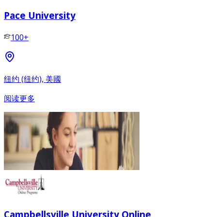
Pace University
100+
纽约 (纽约), 美國
阅读更多
Campbellsville University Online