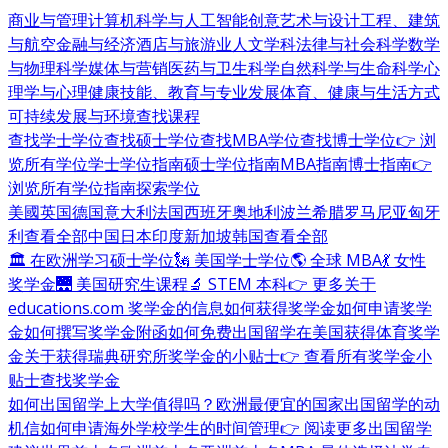
商业与管理
计算机科学与人工智能
创意艺术与设计
工程、建筑
与航空
金融与经济
酒店与旅游业
人文学科
法律与社会科学
数学
与物理科学
媒体与营销
医药与卫生科学
自然科学与生命科学
心
理学与心理健康
技能、教育与专业发展
体育、健康与生活方式
可持续发展与环境
查找课程
查找学士学位
查找硕士学位
查找MBA学位
查找博士学位
👉 浏
览所有学位
学士学位指南
硕士学位指南
MBA指南
博士指南
👉
浏览所有学位指南
探索学位
美國
英国
德国
意大利
法国
西班牙
奥地利
波兰
希腊
罗马尼亚
匈牙
利
查看全部
中国
日本
印度
新加坡
韩国
查看全部
🏛 在欧洲学习硕士学位
🗽 美国学士学位
🌎 全球 MBA
💃 女性
奖学金
🌉 美国研究生课程
🔬 STEM 本科
👉 更多关于
educations.com 奖学金的信息
如何获得奖学金
如何申请奖学
金
如何撰写奖学金附函
如何免费出国留学
在美国获得体育奖学
金
关于获得瑞典研究所奖学金的小贴士
👉 查看所有奖学金小
贴士
查找奖学金
如何出国留学
上大学值得吗？
欧洲最便宜的国家
出国留学的动
机信
如何申请海外学校
学生的时间管理
👉 阅读更多出国留学