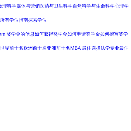
物理科学
媒体与营销
医药与卫生科学
自然科学与生命科学
心理学
览所有学位指南
探索学位
s.com 奖学金的信息
如何获得奖学金
如何申请奖学金
如何撰写奖学
世界前十名
欧洲前十名
亚洲前十名
MBA 最佳选择
法学专业最佳