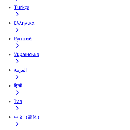
Türkçe
Ελληνικά
Русский
Українська
العربية
हिन्दी
ไทย
中文（简体）