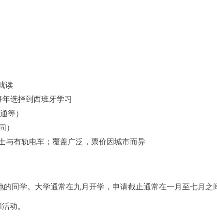
牙就读
学生每年选择到西班牙学习
交通等）
不同）
士与有轨电车；覆盖广泛，票价因城市而异
地的同学。大学通常在九月开学，申请截止通常在一月至七月之
和活动。