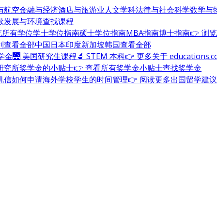
与航空
金融与经济
酒店与旅游业
人文学科
法律与社会科学
数学与
续发展与环境
查找课程
浏览所有学位
学士学位指南
硕士学位指南
MBA指南
博士指南
👉 浏
利
查看全部
中国
日本
印度
新加坡
韩国
查看全部
奖学金
🌉 美国研究生课程
🔬 STEM 本科
👉 更多关于 education
研究所奖学金的小贴士
👉 查看所有奖学金小贴士
查找奖学金
机信
如何申请海外学校
学生的时间管理
👉 阅读更多出国留学建议