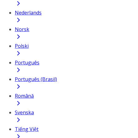
Nederlands
Norsk
Polski
Português
Português (Brasil)
Română
Svenska
Tiếng Việt