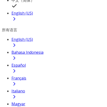
中文（简体）
English (US)
所有语言
English (US)
Bahasa Indonesia
Español
Français
Italiano
Magyar