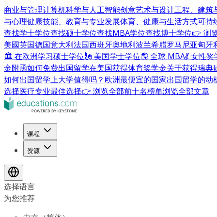
商业与管理
计算机科学与人工智能
创意艺术与设计
工程、建筑
与心理健康
技能、教育与专业发展
体育、健康与生活方式
可持
查找学士学位
查找硕士学位
查找MBA学位
查找博士学位
👉 
美國
英国
德国
意大利
法国
西班牙
奥地利
波兰
希腊
罗马尼亚
匈牙
🏛 在欧洲学习硕士学位
🗽 美国学士学位
🌎 全球 MBA
💃 女性
金附函
如何免费出国留学
在美国获得体育奖学金
关于获得瑞典
如何出国留学
上大学值得吗？
欧洲最便宜的国家
出国留学的动
选择
医疗专业最佳选择
👉 浏览全部前十名榜单
浏览全部文章
课程
资源
选择语言
为您推荐