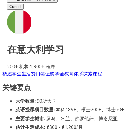
Cancel
在
意大利
学习
200+
机构
·
1,900+
程序
概述
学生生活
费用
签证
奖学金
教育体系
探索课程
关键要点
大学数量:
90所大学
英语授课项目数量:
本科185+、硕士700+、博士70+
主要学生城市:
罗马、米兰、佛罗伦萨、博洛尼亚
估计生活成本:
€800 - €1,200/月