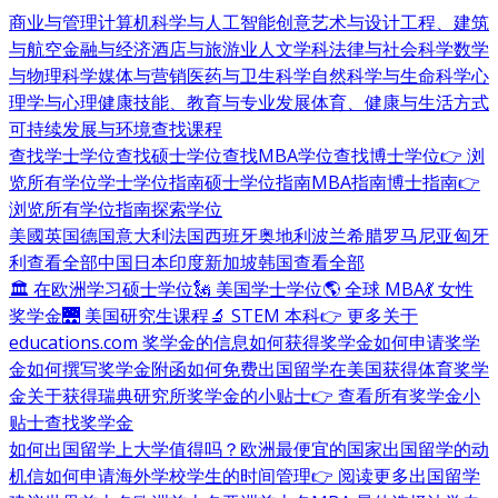
商业与管理
计算机科学与人工智能
创意艺术与设计
工程、建筑
与航空
金融与经济
酒店与旅游业
人文学科
法律与社会科学
数学
与物理科学
媒体与营销
医药与卫生科学
自然科学与生命科学
心
理学与心理健康
技能、教育与专业发展
体育、健康与生活方式
可持续发展与环境
查找课程
查找学士学位
查找硕士学位
查找MBA学位
查找博士学位
👉 浏
览所有学位
学士学位指南
硕士学位指南
MBA指南
博士指南
👉
浏览所有学位指南
探索学位
美國
英国
德国
意大利
法国
西班牙
奥地利
波兰
希腊
罗马尼亚
匈牙
利
查看全部
中国
日本
印度
新加坡
韩国
查看全部
🏛 在欧洲学习硕士学位
🗽 美国学士学位
🌎 全球 MBA
💃 女性
奖学金
🌉 美国研究生课程
🔬 STEM 本科
👉 更多关于
educations.com 奖学金的信息
如何获得奖学金
如何申请奖学
金
如何撰写奖学金附函
如何免费出国留学
在美国获得体育奖学
金
关于获得瑞典研究所奖学金的小贴士
👉 查看所有奖学金小
贴士
查找奖学金
如何出国留学
上大学值得吗？
欧洲最便宜的国家
出国留学的动
机信
如何申请海外学校
学生的时间管理
👉 阅读更多出国留学