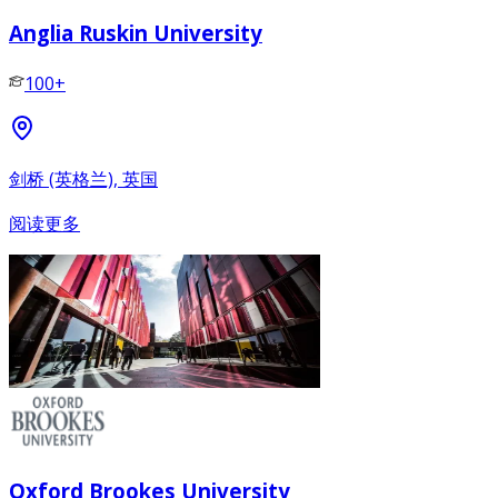
Anglia Ruskin University
100+
剑桥 (英格兰), 英国
阅读更多
Oxford Brookes University