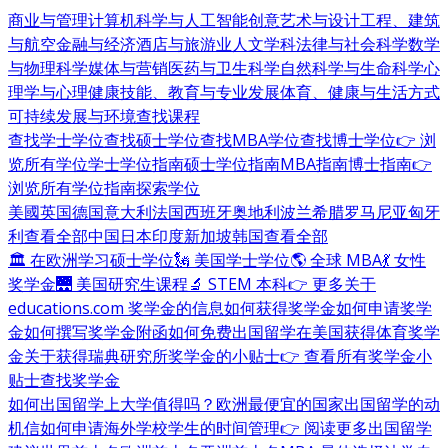
商业与管理
计算机科学与人工智能
创意艺术与设计
工程、建筑
与航空
金融与经济
酒店与旅游业
人文学科
法律与社会科学
数学
与物理科学
媒体与营销
医药与卫生科学
自然科学与生命科学
心
理学与心理健康
技能、教育与专业发展
体育、健康与生活方式
可持续发展与环境
查找课程
查找学士学位
查找硕士学位
查找MBA学位
查找博士学位
👉 浏
览所有学位
学士学位指南
硕士学位指南
MBA指南
博士指南
👉
浏览所有学位指南
探索学位
美國
英国
德国
意大利
法国
西班牙
奥地利
波兰
希腊
罗马尼亚
匈牙
利
查看全部
中国
日本
印度
新加坡
韩国
查看全部
🏛 在欧洲学习硕士学位
🗽 美国学士学位
🌎 全球 MBA
💃 女性
奖学金
🌉 美国研究生课程
🔬 STEM 本科
👉 更多关于
educations.com 奖学金的信息
如何获得奖学金
如何申请奖学
金
如何撰写奖学金附函
如何免费出国留学
在美国获得体育奖学
金
关于获得瑞典研究所奖学金的小贴士
👉 查看所有奖学金小
贴士
查找奖学金
如何出国留学
上大学值得吗？
欧洲最便宜的国家
出国留学的动
机信
如何申请海外学校
学生的时间管理
👉 阅读更多出国留学