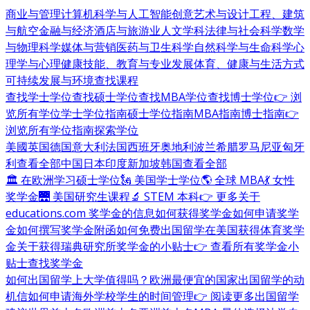
商业与管理
计算机科学与人工智能
创意艺术与设计
工程、建筑
与航空
金融与经济
酒店与旅游业
人文学科
法律与社会科学
数学
与物理科学
媒体与营销
医药与卫生科学
自然科学与生命科学
心
理学与心理健康
技能、教育与专业发展
体育、健康与生活方式
可持续发展与环境
查找课程
查找学士学位
查找硕士学位
查找MBA学位
查找博士学位
👉 浏
览所有学位
学士学位指南
硕士学位指南
MBA指南
博士指南
👉
浏览所有学位指南
探索学位
美國
英国
德国
意大利
法国
西班牙
奥地利
波兰
希腊
罗马尼亚
匈牙
利
查看全部
中国
日本
印度
新加坡
韩国
查看全部
🏛 在欧洲学习硕士学位
🗽 美国学士学位
🌎 全球 MBA
💃 女性
奖学金
🌉 美国研究生课程
🔬 STEM 本科
👉 更多关于
educations.com 奖学金的信息
如何获得奖学金
如何申请奖学
金
如何撰写奖学金附函
如何免费出国留学
在美国获得体育奖学
金
关于获得瑞典研究所奖学金的小贴士
👉 查看所有奖学金小
贴士
查找奖学金
如何出国留学
上大学值得吗？
欧洲最便宜的国家
出国留学的动
机信
如何申请海外学校
学生的时间管理
👉 阅读更多出国留学