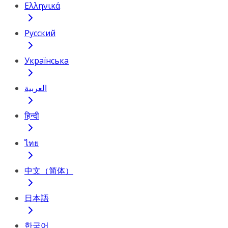
Ελληνικά
Русский
Українська
العربية
हिन्दी
ไทย
中文（简体）
日本語
한국어