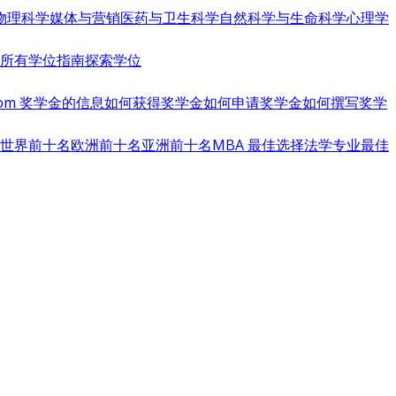
物理科学
媒体与营销
医药与卫生科学
自然科学与生命科学
心理学
览所有学位指南
探索学位
s.com 奖学金的信息
如何获得奖学金
如何申请奖学金
如何撰写奖学
世界前十名
欧洲前十名
亚洲前十名
MBA 最佳选择
法学专业最佳