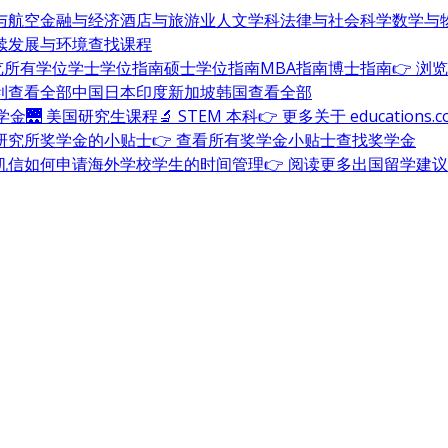
与航空
金融与经济
酒店与旅游业
人文学科
法律与社会科学
数学与
续发展与环境
查找课程
浏览所有学位
学士学位指南
硕士学位指南
MBA指南
博士指南
👉 浏
利
查看全部
中国
日本
印度
新加坡
韩国
查看全部
奖学金
🌉 美国研究生课程
🔬 STEM 本科
👉 更多关于 education
研究所奖学金的小贴士
👉 查看所有奖学金小贴士
查找奖学金
机信
如何申请海外学校
学生的时间管理
👉 阅读更多出国留学建议