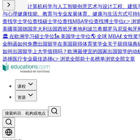
商业与管理
计算机科学与人工智能
创意艺术与设计
工程、建筑
与心理健康
技能、教育与专业发展
体育、健康与生活方式
可持
查找学士学位
查找硕士学位
查找MBA学位
查找博士学位
👉 
美國
英国
德国
意大利
法国
西班牙
奥地利
波兰
希腊
罗马尼亚
匈牙
🏛 在欧洲学习硕士学位
🗽 美国学士学位
🌎 全球 MBA
💃 女性
金附函
如何免费出国留学
在美国获得体育奖学金
关于获得瑞典
如何出国留学
上大学值得吗？
欧洲最便宜的国家
出国留学的动
选择
医疗专业最佳选择
👉 浏览全部前十名榜单
浏览全部文章
课程
资源
搜索科目、机构或地点