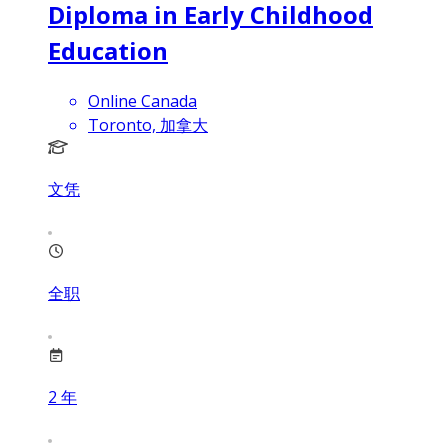
Diploma in Early Childhood
Education
Online Canada
Toronto, 加拿大
文凭
全职
2
年