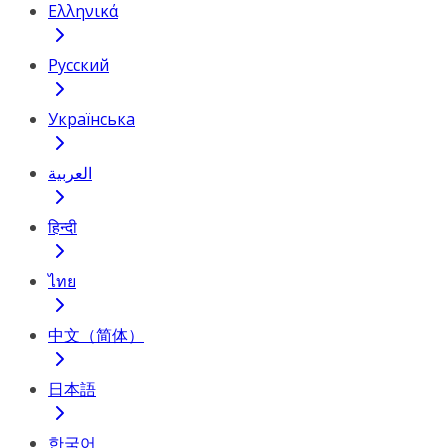
Ελληνικά
Русский
Українська
العربية
हिन्दी
ไทย
中文（简体）
日本語
한국어