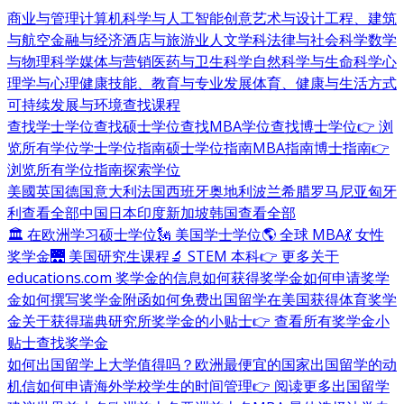
商业与管理
计算机科学与人工智能
创意艺术与设计
工程、建筑
与航空
金融与经济
酒店与旅游业
人文学科
法律与社会科学
数学
与物理科学
媒体与营销
医药与卫生科学
自然科学与生命科学
心
理学与心理健康
技能、教育与专业发展
体育、健康与生活方式
可持续发展与环境
查找课程
查找学士学位
查找硕士学位
查找MBA学位
查找博士学位
👉 浏
览所有学位
学士学位指南
硕士学位指南
MBA指南
博士指南
👉
浏览所有学位指南
探索学位
美國
英国
德国
意大利
法国
西班牙
奥地利
波兰
希腊
罗马尼亚
匈牙
利
查看全部
中国
日本
印度
新加坡
韩国
查看全部
🏛 在欧洲学习硕士学位
🗽 美国学士学位
🌎 全球 MBA
💃 女性
奖学金
🌉 美国研究生课程
🔬 STEM 本科
👉 更多关于
educations.com 奖学金的信息
如何获得奖学金
如何申请奖学
金
如何撰写奖学金附函
如何免费出国留学
在美国获得体育奖学
金
关于获得瑞典研究所奖学金的小贴士
👉 查看所有奖学金小
贴士
查找奖学金
如何出国留学
上大学值得吗？
欧洲最便宜的国家
出国留学的动
机信
如何申请海外学校
学生的时间管理
👉 阅读更多出国留学