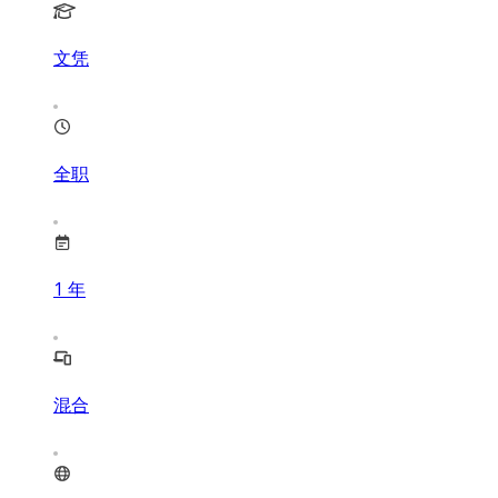
文凭
全职
1
年
混合