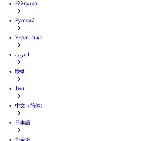
Ελληνικά
Русский
Українська
العربية
हिन्दी
ไทย
中文（简体）
日本語
한국어