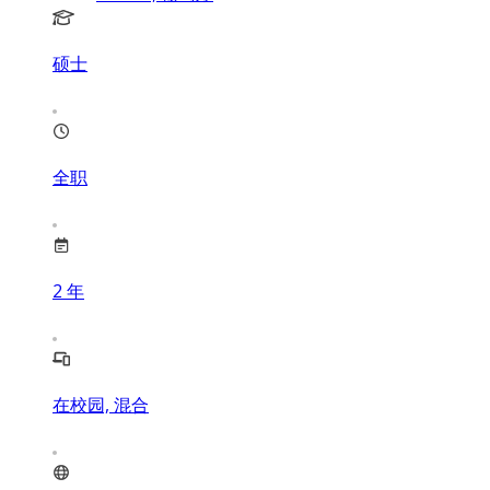
硕士
全职
2
年
在校园, 混合