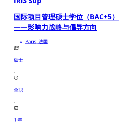
IRIS Sup'
国际项目管理硕士学位（BAC+5）
——影响力战略与倡导方向
Paris, 法国
硕士
全职
1
年