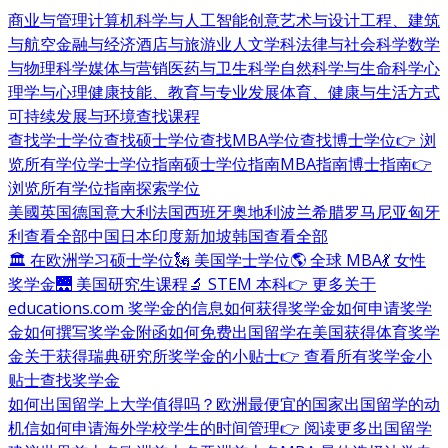
商业与管理
计算机科学与人工智能
创意艺术与设计
工程、建筑
与航空
金融与经济
酒店与旅游业
人文学科
法律与社会科学
数学
与物理科学
媒体与营销
医药与卫生科学
自然科学与生命科学
心
理学与心理健康
技能、教育与专业发展
体育、健康与生活方式
可持续发展与环境
查找课程
查找学士学位
查找硕士学位
查找MBA学位
查找博士学位
👉 浏
览所有学位
学士学位指南
硕士学位指南
MBA指南
博士指南
👉
浏览所有学位指南
探索学位
美國
英国
德国
意大利
法国
西班牙
奥地利
波兰
希腊
罗马尼亚
匈牙
利
查看全部
中国
日本
印度
新加坡
韩国
查看全部
🏛 在欧洲学习硕士学位
🗽 美国学士学位
🌎 全球 MBA
💃 女性
奖学金
🌉 美国研究生课程
🔬 STEM 本科
👉 更多关于
educations.com 奖学金的信息
如何获得奖学金
如何申请奖学
金
如何撰写奖学金附函
如何免费出国留学
在美国获得体育奖学
金
关于获得瑞典研究所奖学金的小贴士
👉 查看所有奖学金小
贴士
查找奖学金
如何出国留学
上大学值得吗？
欧洲最便宜的国家
出国留学的动
机信
如何申请海外学校
学生的时间管理
👉 阅读更多出国留学