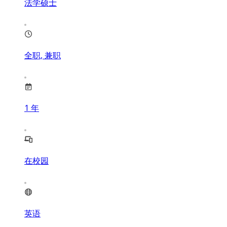
法学硕士
全职, 兼职
1
年
在校园
英语