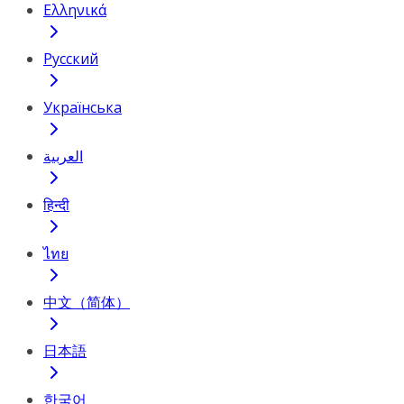
Ελληνικά
Русский
Українська
العربية
हिन्दी
ไทย
中文（简体）
日本語
한국어