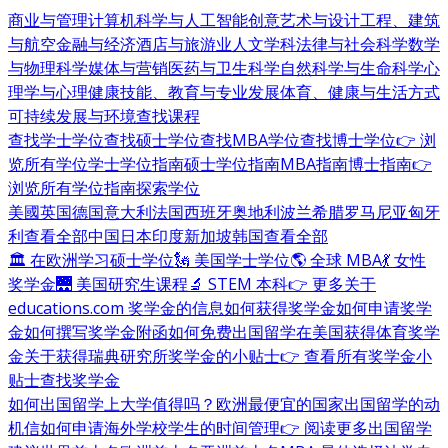
商业与管理
计算机科学与人工智能
创意艺术与设计
工程、建筑
与航空
金融与经济
酒店与旅游业
人文学科
法律与社会科学
数学
与物理科学
媒体与营销
医药与卫生科学
自然科学与生命科学
心
理学与心理健康
技能、教育与专业发展
体育、健康与生活方式
可持续发展与环境
查找课程
查找学士学位
查找硕士学位
查找MBA学位
查找博士学位
👉 浏
览所有学位
学士学位指南
硕士学位指南
MBA指南
博士指南
👉
浏览所有学位指南
探索学位
美國
英国
德国
意大利
法国
西班牙
奥地利
波兰
希腊
罗马尼亚
匈牙
利
查看全部
中国
日本
印度
新加坡
韩国
查看全部
🏛 在欧洲学习硕士学位
🗽 美国学士学位
🌎 全球 MBA
💃 女性
奖学金
🌉 美国研究生课程
🔬 STEM 本科
👉 更多关于
educations.com 奖学金的信息
如何获得奖学金
如何申请奖学
金
如何撰写奖学金附函
如何免费出国留学
在美国获得体育奖学
金
关于获得瑞典研究所奖学金的小贴士
👉 查看所有奖学金小
贴士
查找奖学金
如何出国留学
上大学值得吗？
欧洲最便宜的国家
出国留学的动
机信
如何申请海外学校
学生的时间管理
👉 阅读更多出国留学