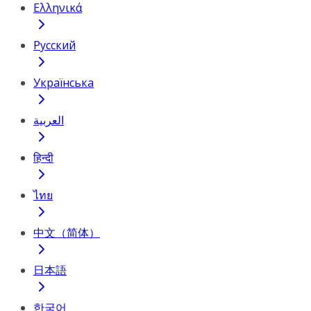
Ελληνικά
Русский
Українська
العربية
हिन्दी
ไทย
中文（简体）
日本語
한국어