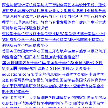
商业与管理
计算机科学与人工智能
创意艺术与设计
工程、建筑
与航空
金融与经济
酒店与旅游业
人文学科
法律与社会科学
数学
与物理科学
媒体与营销
医药与卫生科学
自然科学与生命科学
心
理学与心理健康
技能、教育与专业发展
体育、健康与生活方式
可持续发展与环境
查找课程
查找学士学位
查找硕士学位
查找MBA学位
查找博士学位
👉 浏
览所有学位
学士学位指南
硕士学位指南
MBA指南
博士指南
👉
浏览所有学位指南
探索学位
美國
英国
德国
意大利
法国
西班牙
奥地利
波兰
希腊
罗马尼亚
匈牙
利
查看全部
中国
日本
印度
新加坡
韩国
查看全部
🏛 在欧洲学习硕士学位
🗽 美国学士学位
🌎 全球 MBA
💃 女性
奖学金
🌉 美国研究生课程
🔬 STEM 本科
👉 更多关于
educations.com 奖学金的信息
如何获得奖学金
如何申请奖学
金
如何撰写奖学金附函
如何免费出国留学
在美国获得体育奖学
金
关于获得瑞典研究所奖学金的小贴士
👉 查看所有奖学金小
贴士
查找奖学金
如何出国留学
上大学值得吗？
欧洲最便宜的国家
出国留学的动
机信
如何申请海外学校
学生的时间管理
👉 阅读更多出国留学