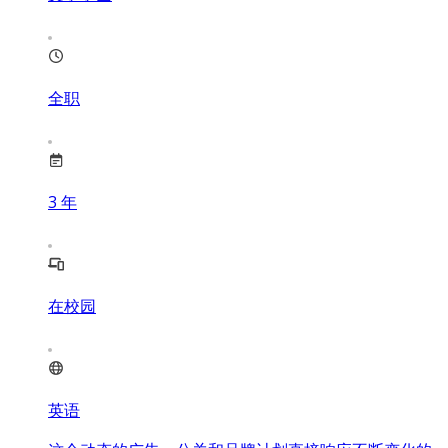
全职
3
年
在校园
英语