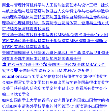
商业与管理
计算机科学与人工智能
创意艺术与设计
工程、建筑
与航空
金融与经济
酒店与旅游业
人文学科
法律与社会科学
数学
与物理科学
媒体与营销
医药与卫生科学
自然科学与生命科学
心
理学与心理健康
技能、教育与专业发展
体育、健康与生活方式
可持续发展与环境
查找课程
查找学士学位
查找硕士学位
查找MBA学位
查找博士学位
👉 浏
览所有学位
学士学位指南
硕士学位指南
MBA指南
博士指南
👉
浏览所有学位指南
探索学位
美國
英国
德国
意大利
法国
西班牙
奥地利
波兰
希腊
罗马尼亚
匈牙
利
查看全部
中国
日本
印度
新加坡
韩国
查看全部
🏛 在欧洲学习硕士学位
🗽 美国学士学位
🌎 全球 MBA
💃 女性
奖学金
🌉 美国研究生课程
🔬 STEM 本科
👉 更多关于
educations.com 奖学金的信息
如何获得奖学金
如何申请奖学
金
如何撰写奖学金附函
如何免费出国留学
在美国获得体育奖学
金
关于获得瑞典研究所奖学金的小贴士
👉 查看所有奖学金小
贴士
查找奖学金
如何出国留学
上大学值得吗？
欧洲最便宜的国家
出国留学的动
机信
如何申请海外学校
学生的时间管理
👉 阅读更多出国留学