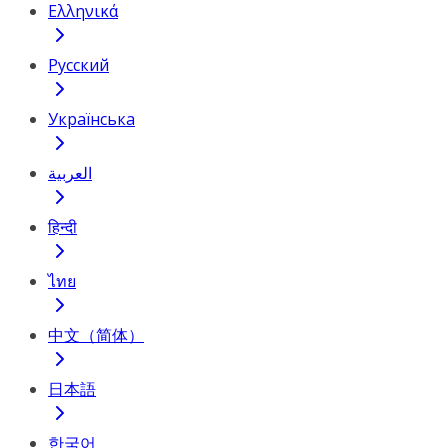
Ελληνικά
Русский
Українська
العربية
हिन्दी
ไทย
中文（简体）
日本語
한국어