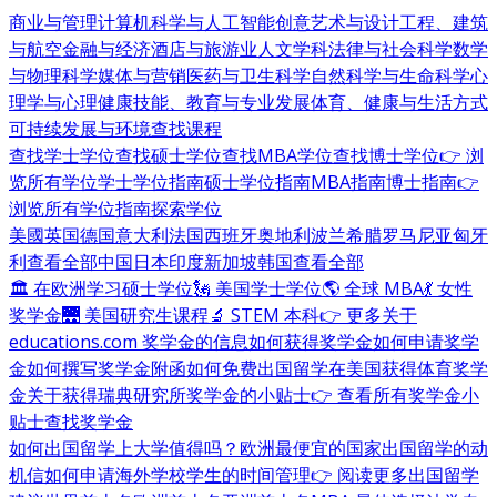
商业与管理
计算机科学与人工智能
创意艺术与设计
工程、建筑
与航空
金融与经济
酒店与旅游业
人文学科
法律与社会科学
数学
与物理科学
媒体与营销
医药与卫生科学
自然科学与生命科学
心
理学与心理健康
技能、教育与专业发展
体育、健康与生活方式
可持续发展与环境
查找课程
查找学士学位
查找硕士学位
查找MBA学位
查找博士学位
👉 浏
览所有学位
学士学位指南
硕士学位指南
MBA指南
博士指南
👉
浏览所有学位指南
探索学位
美國
英国
德国
意大利
法国
西班牙
奥地利
波兰
希腊
罗马尼亚
匈牙
利
查看全部
中国
日本
印度
新加坡
韩国
查看全部
🏛 在欧洲学习硕士学位
🗽 美国学士学位
🌎 全球 MBA
💃 女性
奖学金
🌉 美国研究生课程
🔬 STEM 本科
👉 更多关于
educations.com 奖学金的信息
如何获得奖学金
如何申请奖学
金
如何撰写奖学金附函
如何免费出国留学
在美国获得体育奖学
金
关于获得瑞典研究所奖学金的小贴士
👉 查看所有奖学金小
贴士
查找奖学金
如何出国留学
上大学值得吗？
欧洲最便宜的国家
出国留学的动
机信
如何申请海外学校
学生的时间管理
👉 阅读更多出国留学