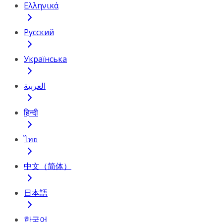
Ελληνικά
Русский
Українська
العربية
हिन्दी
ไทย
中文（简体）
日本語
한국어