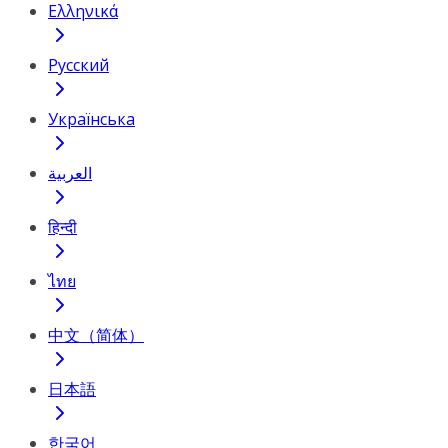
Ελληνικά
Русский
Українська
العربية
हिन्दी
ไทย
中文（简体）
日本語
한국어