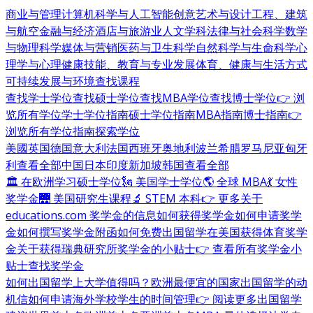
商业与管理
计算机科学与人工智能
创意艺术与设计
工程、建筑
与航空
金融与经济
酒店与旅游业
人文学科
法律与社会科学
数学
与物理科学
媒体与营销
医药与卫生科学
自然科学与生命科学
心
理学与心理健康
技能、教育与专业发展
体育、健康与生活方式
可持续发展与环境
查找课程
查找学士学位
查找硕士学位
查找MBA学位
查找博士学位
👉 浏
览所有学位
学士学位指南
硕士学位指南
MBA指南
博士指南
👉
浏览所有学位指南
探索学位
美國
英国
德国
意大利
法国
西班牙
奥地利
波兰
希腊
罗马尼亚
匈牙
利
查看全部
中国
日本
印度
新加坡
韩国
查看全部
🏛 在欧洲学习硕士学位
🗽 美国学士学位
🌎 全球 MBA
💃 女性
奖学金
🌉 美国研究生课程
🔬 STEM 本科
👉 更多关于
educations.com 奖学金的信息
如何获得奖学金
如何申请奖学
金
如何撰写奖学金附函
如何免费出国留学
在美国获得体育奖学
金
关于获得瑞典研究所奖学金的小贴士
👉 查看所有奖学金小
贴士
查找奖学金
如何出国留学
上大学值得吗？
欧洲最便宜的国家
出国留学的动
机信
如何申请海外学校
学生的时间管理
👉 阅读更多出国留学