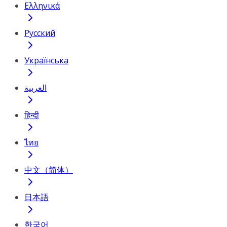
Ελληνικά
Русский
Українська
العربية
हिन्दी
ไทย
中文（简体）
日本語
한국어