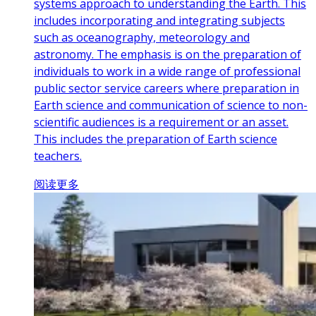
systems approach to understanding the Earth. This
includes incorporating and integrating subjects
such as oceanography, meteorology and
astronomy. The emphasis is on the preparation of
individuals to work in a wide range of professional
public sector service careers where preparation in
Earth science and communication of science to non-
scientific audiences is a requirement or an asset.
This includes the preparation of Earth science
teachers.
阅读更多