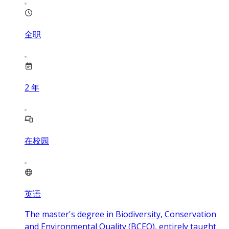
全职
2
年
在校园
英语
The master's degree in Biodiversity, Conservation
and Environmental Quality (BCEQ), entirely taught