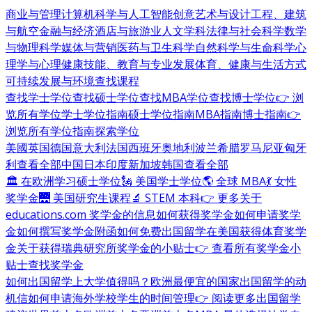
商业与管理
计算机科学与人工智能
创意艺术与设计
工程、建筑
与航空
金融与经济
酒店与旅游业
人文学科
法律与社会科学
数学
与物理科学
媒体与营销
医药与卫生科学
自然科学与生命科学
心
理学与心理健康
技能、教育与专业发展
体育、健康与生活方式
可持续发展与环境
查找课程
查找学士学位
查找硕士学位
查找MBA学位
查找博士学位
👉 浏
览所有学位
学士学位指南
硕士学位指南
MBA指南
博士指南
👉
浏览所有学位指南
探索学位
美國
英国
德国
意大利
法国
西班牙
奥地利
波兰
希腊
罗马尼亚
匈牙
利
查看全部
中国
日本
印度
新加坡
韩国
查看全部
🏛 在欧洲学习硕士学位
🗽 美国学士学位
🌎 全球 MBA
💃 女性
奖学金
🌉 美国研究生课程
🔬 STEM 本科
👉 更多关于
educations.com 奖学金的信息
如何获得奖学金
如何申请奖学
金
如何撰写奖学金附函
如何免费出国留学
在美国获得体育奖学
金
关于获得瑞典研究所奖学金的小贴士
👉 查看所有奖学金小
贴士
查找奖学金
如何出国留学
上大学值得吗？
欧洲最便宜的国家
出国留学的动
机信
如何申请海外学校
学生的时间管理
👉 阅读更多出国留学