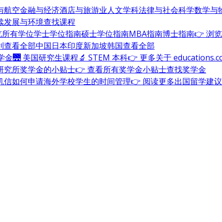
与航空
金融与经济
酒店与旅游业
人文学科
法律与社会科学
数学与
续发展与环境
查找课程
浏览所有学位
学士学位指南
硕士学位指南
MBA指南
博士指南
👉 浏
利
查看全部
中国
日本
印度
新加坡
韩国
查看全部
奖学金
🌉 美国研究生课程
🔬 STEM 本科
👉 更多关于 education
研究所奖学金的小贴士
👉 查看所有奖学金小贴士
查找奖学金
机信
如何申请海外学校
学生的时间管理
👉 阅读更多出国留学建议