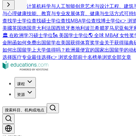
商业与管理
计算机科学与人工智能
创意艺术与设计
工程、建筑
与心理健康
技能、教育与专业发展
体育、健康与生活方式
可持
查找学士学位
查找硕士学位
查找MBA学位
查找博士学位
👉 
美國
英国
德国
意大利
法国
西班牙
奥地利
波兰
希腊
罗马尼亚
匈牙
🏛 在欧洲学习硕士学位
🗽 美国学士学位
🌎 全球 MBA
💃 女性
金附函
如何免费出国留学
在美国获得体育奖学金
关于获得瑞典
如何出国留学
上大学值得吗？
欧洲最便宜的国家
出国留学的动
选择
医疗专业最佳选择
👉 浏览全部前十名榜单
浏览全部文章
课程
资源
搜索科目、机构或地点