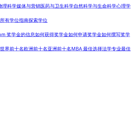
物理科学
媒体与营销
医药与卫生科学
自然科学与生命科学
心理学
览所有学位指南
探索学位
s.com 奖学金的信息
如何获得奖学金
如何申请奖学金
如何撰写奖学
世界前十名
欧洲前十名
亚洲前十名
MBA 最佳选择
法学专业最佳