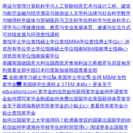
商业与管理
计算机科学与人工智能
创意艺术与设计
工程、建筑
与航空
金融与经济
酒店与旅游业
人文学科
法律与社会科学
数学
与物理科学
媒体与营销
医药与卫生科学
自然科学与生命科学
心
理学与心理健康
技能、教育与专业发展
体育、健康与生活方式
可持续发展与环境
查找课程
查找学士学位
查找硕士学位
查找MBA学位
查找博士学位
👉 浏
览所有学位
学士学位指南
硕士学位指南
MBA指南
博士指南
👉
浏览所有学位指南
探索学位
美國
英国
德国
意大利
法国
西班牙
奥地利
波兰
希腊
罗马尼亚
匈牙
利
查看全部
中国
日本
印度
新加坡
韩国
查看全部
🏛 在欧洲学习硕士学位
🗽 美国学士学位
🌎 全球 MBA
💃 女性
奖学金
🌉 美国研究生课程
🔬 STEM 本科
👉 更多关于
educations.com 奖学金的信息
如何获得奖学金
如何申请奖学
金
如何撰写奖学金附函
如何免费出国留学
在美国获得体育奖学
金
关于获得瑞典研究所奖学金的小贴士
👉 查看所有奖学金小
贴士
查找奖学金
如何出国留学
上大学值得吗？
欧洲最便宜的国家
出国留学的动
机信
如何申请海外学校
学生的时间管理
👉 阅读更多出国留学