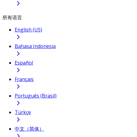
所有语言
English (US)
Bahasa Indonesia
Español
Français
Português (Brasil)
Türkçe
中文（简体）