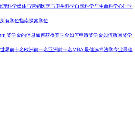
物理科学
媒体与营销
医药与卫生科学
自然科学与生命科学
心理学
览所有学位指南
探索学位
s.com 奖学金的信息
如何获得奖学金
如何申请奖学金
如何撰写奖学
世界前十名
欧洲前十名
亚洲前十名
MBA 最佳选择
法学专业最佳