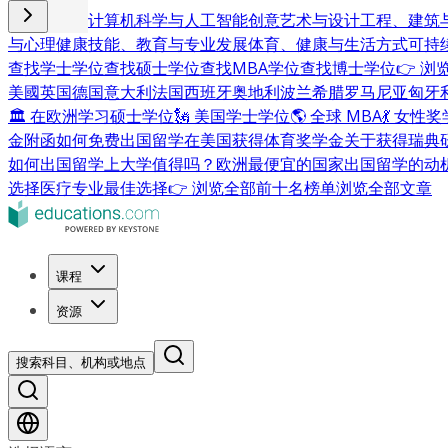
商业与管理
计算机科学与人工智能
创意艺术与设计
工程、建筑
与心理健康
技能、教育与专业发展
体育、健康与生活方式
可持
查找学士学位
查找硕士学位
查找MBA学位
查找博士学位
👉 
美國
英国
德国
意大利
法国
西班牙
奥地利
波兰
希腊
罗马尼亚
匈牙
🏛 在欧洲学习硕士学位
🗽 美国学士学位
🌎 全球 MBA
💃 女性
金附函
如何免费出国留学
在美国获得体育奖学金
关于获得瑞典
如何出国留学
上大学值得吗？
欧洲最便宜的国家
出国留学的动
选择
医疗专业最佳选择
👉 浏览全部前十名榜单
浏览全部文章
课程
资源
搜索科目、机构或地点