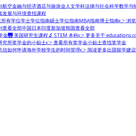
与航空
金融与经济
酒店与旅游业
人文学科
法律与社会科学
数学与
续发展与环境
查找课程
浏览所有学位
学士学位指南
硕士学位指南
MBA指南
博士指南
👉 浏
利
查看全部
中国
日本
印度
新加坡
韩国
查看全部
奖学金
🌉 美国研究生课程
🔬 STEM 本科
👉 更多关于 education
研究所奖学金的小贴士
👉 查看所有奖学金小贴士
查找奖学金
机信
如何申请海外学校
学生的时间管理
👉 阅读更多出国留学建议