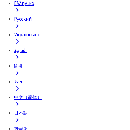
Ελληνικά
Русский
Українська
العربية
हिन्दी
ไทย
中文（简体）
日本語
한국어