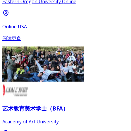
Eastern Oregon University Online
Online USA
阅读更多
艺术教育美术学士（BFA）
Academy of Art University