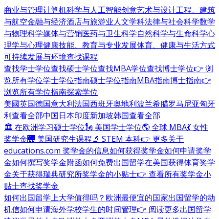
商业与管理
计算机科学与人工智能
创意艺术与设计
工程、建筑
与航空
金融与经济
酒店与旅游业
人文学科
法律与社会科学
数学
与物理科学
媒体与营销
医药与卫生科学
自然科学与生命科学
心
理学与心理健康
技能、教育与专业发展
体育、健康与生活方式
可持续发展与环境
查找课程
查找学士学位
查找硕士学位
查找MBA学位
查找博士学位
👉 浏
览所有学位
学士学位指南
硕士学位指南
MBA指南
博士指南
👉
浏览所有学位指南
探索学位
美國
英国
德国
意大利
法国
西班牙
奥地利
波兰
希腊
罗马尼亚
匈牙
利
查看全部
中国
日本
印度
新加坡
韩国
查看全部
🏛 在欧洲学习硕士学位
🗽 美国学士学位
🌎 全球 MBA
💃 女性
奖学金
🌉 美国研究生课程
🔬 STEM 本科
👉 更多关于
educations.com 奖学金的信息
如何获得奖学金
如何申请奖学
金
如何撰写奖学金附函
如何免费出国留学
在美国获得体育奖学
金
关于获得瑞典研究所奖学金的小贴士
👉 查看所有奖学金小
贴士
查找奖学金
如何出国留学
上大学值得吗？
欧洲最便宜的国家
出国留学的动
机信
如何申请海外学校
学生的时间管理
👉 阅读更多出国留学