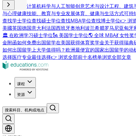
商业与管理
计算机科学与人工智能
创意艺术与设计
工程、建筑
与心理健康
技能、教育与专业发展
体育、健康与生活方式
可持
查找学士学位
查找硕士学位
查找MBA学位
查找博士学位
👉 
美國
英国
德国
意大利
法国
西班牙
奥地利
波兰
希腊
罗马尼亚
匈牙
🏛 在欧洲学习硕士学位
🗽 美国学士学位
🌎 全球 MBA
💃 女性
金附函
如何免费出国留学
在美国获得体育奖学金
关于获得瑞典
如何出国留学
上大学值得吗？
欧洲最便宜的国家
出国留学的动
选择
医疗专业最佳选择
👉 浏览全部前十名榜单
浏览全部文章
课程
资源
搜索科目、机构或地点