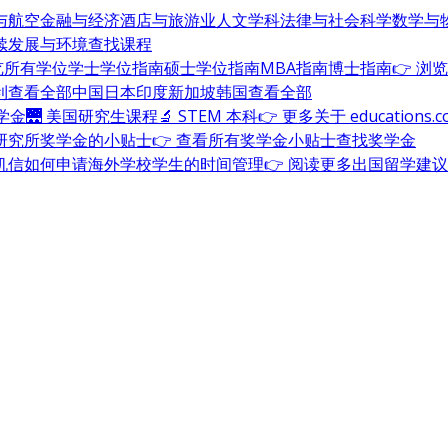
与航空
金融与经济
酒店与旅游业
人文学科
法律与社会科学
数学与
续发展与环境
查找课程
浏览所有学位
学士学位指南
硕士学位指南
MBA指南
博士指南
👉 浏
利
查看全部
中国
日本
印度
新加坡
韩国
查看全部
奖学金
🌉 美国研究生课程
🔬 STEM 本科
👉 更多关于 education
研究所奖学金的小贴士
👉 查看所有奖学金小贴士
查找奖学金
机信
如何申请海外学校
学生的时间管理
👉 阅读更多出国留学建议