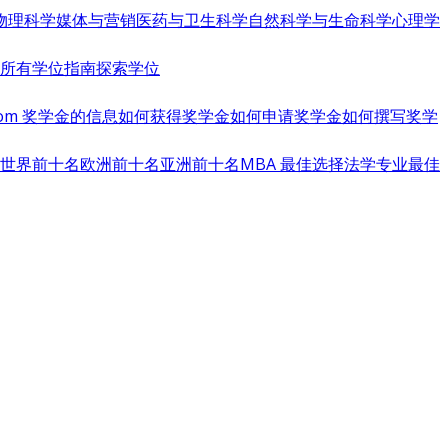
物理科学
媒体与营销
医药与卫生科学
自然科学与生命科学
心理学
览所有学位指南
探索学位
s.com 奖学金的信息
如何获得奖学金
如何申请奖学金
如何撰写奖学
世界前十名
欧洲前十名
亚洲前十名
MBA 最佳选择
法学专业最佳