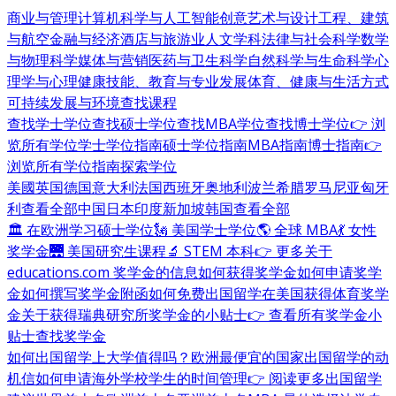
商业与管理
计算机科学与人工智能
创意艺术与设计
工程、建筑
与航空
金融与经济
酒店与旅游业
人文学科
法律与社会科学
数学
与物理科学
媒体与营销
医药与卫生科学
自然科学与生命科学
心
理学与心理健康
技能、教育与专业发展
体育、健康与生活方式
可持续发展与环境
查找课程
查找学士学位
查找硕士学位
查找MBA学位
查找博士学位
👉 浏
览所有学位
学士学位指南
硕士学位指南
MBA指南
博士指南
👉
浏览所有学位指南
探索学位
美國
英国
德国
意大利
法国
西班牙
奥地利
波兰
希腊
罗马尼亚
匈牙
利
查看全部
中国
日本
印度
新加坡
韩国
查看全部
🏛 在欧洲学习硕士学位
🗽 美国学士学位
🌎 全球 MBA
💃 女性
奖学金
🌉 美国研究生课程
🔬 STEM 本科
👉 更多关于
educations.com 奖学金的信息
如何获得奖学金
如何申请奖学
金
如何撰写奖学金附函
如何免费出国留学
在美国获得体育奖学
金
关于获得瑞典研究所奖学金的小贴士
👉 查看所有奖学金小
贴士
查找奖学金
如何出国留学
上大学值得吗？
欧洲最便宜的国家
出国留学的动
机信
如何申请海外学校
学生的时间管理
👉 阅读更多出国留学