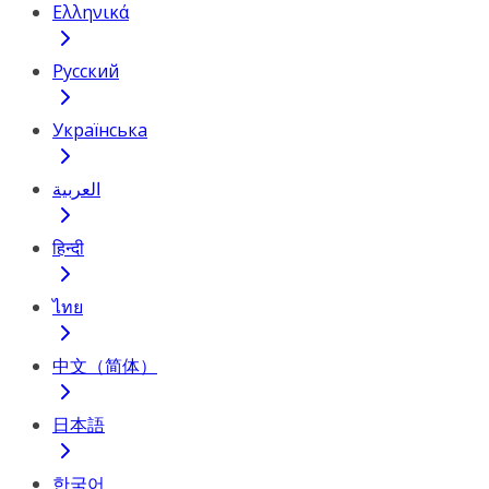
Ελληνικά
Русский
Українська
العربية
हिन्दी
ไทย
中文（简体）
日本語
한국어