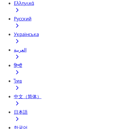
Ελληνικά
Русский
Українська
العربية
हिन्दी
ไทย
中文（简体）
日本語
한국어