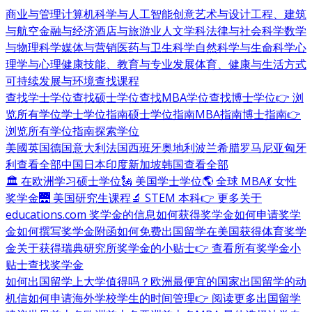
商业与管理
计算机科学与人工智能
创意艺术与设计
工程、建筑
与航空
金融与经济
酒店与旅游业
人文学科
法律与社会科学
数学
与物理科学
媒体与营销
医药与卫生科学
自然科学与生命科学
心
理学与心理健康
技能、教育与专业发展
体育、健康与生活方式
可持续发展与环境
查找课程
查找学士学位
查找硕士学位
查找MBA学位
查找博士学位
👉 浏
览所有学位
学士学位指南
硕士学位指南
MBA指南
博士指南
👉
浏览所有学位指南
探索学位
美國
英国
德国
意大利
法国
西班牙
奥地利
波兰
希腊
罗马尼亚
匈牙
利
查看全部
中国
日本
印度
新加坡
韩国
查看全部
🏛 在欧洲学习硕士学位
🗽 美国学士学位
🌎 全球 MBA
💃 女性
奖学金
🌉 美国研究生课程
🔬 STEM 本科
👉 更多关于
educations.com 奖学金的信息
如何获得奖学金
如何申请奖学
金
如何撰写奖学金附函
如何免费出国留学
在美国获得体育奖学
金
关于获得瑞典研究所奖学金的小贴士
👉 查看所有奖学金小
贴士
查找奖学金
如何出国留学
上大学值得吗？
欧洲最便宜的国家
出国留学的动
机信
如何申请海外学校
学生的时间管理
👉 阅读更多出国留学