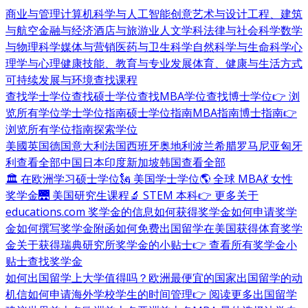
商业与管理
计算机科学与人工智能
创意艺术与设计
工程、建筑
与航空
金融与经济
酒店与旅游业
人文学科
法律与社会科学
数学
与物理科学
媒体与营销
医药与卫生科学
自然科学与生命科学
心
理学与心理健康
技能、教育与专业发展
体育、健康与生活方式
可持续发展与环境
查找课程
查找学士学位
查找硕士学位
查找MBA学位
查找博士学位
👉 浏
览所有学位
学士学位指南
硕士学位指南
MBA指南
博士指南
👉
浏览所有学位指南
探索学位
美國
英国
德国
意大利
法国
西班牙
奥地利
波兰
希腊
罗马尼亚
匈牙
利
查看全部
中国
日本
印度
新加坡
韩国
查看全部
🏛 在欧洲学习硕士学位
🗽 美国学士学位
🌎 全球 MBA
💃 女性
奖学金
🌉 美国研究生课程
🔬 STEM 本科
👉 更多关于
educations.com 奖学金的信息
如何获得奖学金
如何申请奖学
金
如何撰写奖学金附函
如何免费出国留学
在美国获得体育奖学
金
关于获得瑞典研究所奖学金的小贴士
👉 查看所有奖学金小
贴士
查找奖学金
如何出国留学
上大学值得吗？
欧洲最便宜的国家
出国留学的动
机信
如何申请海外学校
学生的时间管理
👉 阅读更多出国留学