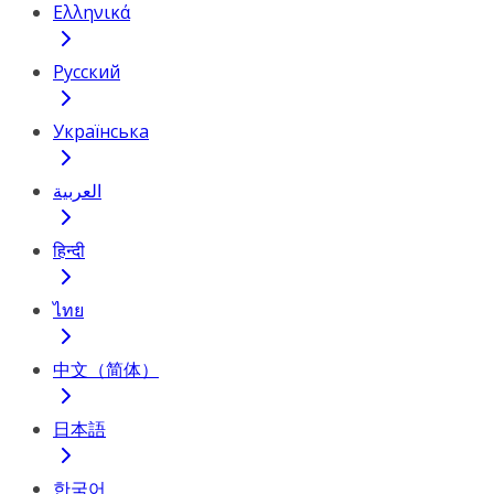
Ελληνικά
Русский
Українська
العربية
हिन्दी
ไทย
中文（简体）
日本語
한국어