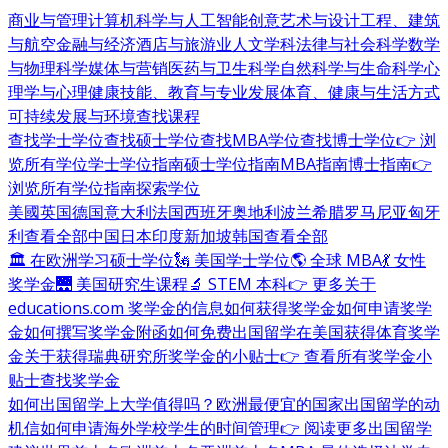
商业与管理
计算机科学与人工智能
创意艺术与设计
工程、建筑
与航空
金融与经济
酒店与旅游业
人文学科
法律与社会科学
数学
与物理科学
媒体与营销
医药与卫生科学
自然科学与生命科学
心
理学与心理健康
技能、教育与专业发展
体育、健康与生活方式
可持续发展与环境
查找课程
查找学士学位
查找硕士学位
查找MBA学位
查找博士学位
👉 浏
览所有学位
学士学位指南
硕士学位指南
MBA指南
博士指南
👉
浏览所有学位指南
探索学位
美國
英国
德国
意大利
法国
西班牙
奥地利
波兰
希腊
罗马尼亚
匈牙
利
查看全部
中国
日本
印度
新加坡
韩国
查看全部
🏛 在欧洲学习硕士学位
🗽 美国学士学位
🌎 全球 MBA
💃 女性
奖学金
🌉 美国研究生课程
🔬 STEM 本科
👉 更多关于
educations.com 奖学金的信息
如何获得奖学金
如何申请奖学
金
如何撰写奖学金附函
如何免费出国留学
在美国获得体育奖学
金
关于获得瑞典研究所奖学金的小贴士
👉 查看所有奖学金小
贴士
查找奖学金
如何出国留学
上大学值得吗？
欧洲最便宜的国家
出国留学的动
机信
如何申请海外学校
学生的时间管理
👉 阅读更多出国留学