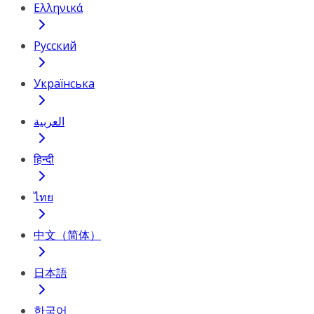
Ελληνικά
Русский
Українська
العربية
हिन्दी
ไทย
中文（简体）
日本語
한국어