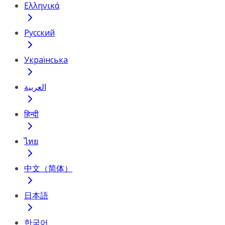
Ελληνικά
Русский
Українська
العربية
हिन्दी
ไทย
中文（简体）
日本語
한국어