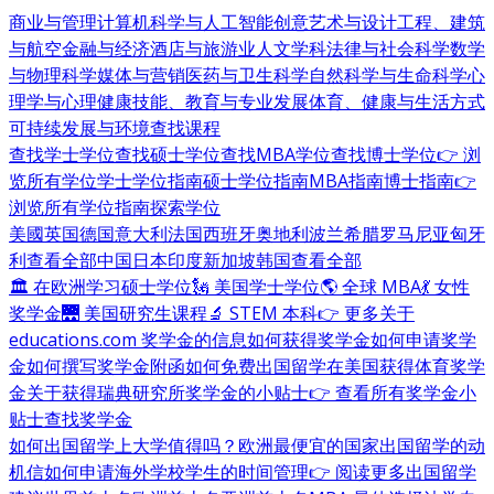
商业与管理
计算机科学与人工智能
创意艺术与设计
工程、建筑
与航空
金融与经济
酒店与旅游业
人文学科
法律与社会科学
数学
与物理科学
媒体与营销
医药与卫生科学
自然科学与生命科学
心
理学与心理健康
技能、教育与专业发展
体育、健康与生活方式
可持续发展与环境
查找课程
查找学士学位
查找硕士学位
查找MBA学位
查找博士学位
👉 浏
览所有学位
学士学位指南
硕士学位指南
MBA指南
博士指南
👉
浏览所有学位指南
探索学位
美國
英国
德国
意大利
法国
西班牙
奥地利
波兰
希腊
罗马尼亚
匈牙
利
查看全部
中国
日本
印度
新加坡
韩国
查看全部
🏛 在欧洲学习硕士学位
🗽 美国学士学位
🌎 全球 MBA
💃 女性
奖学金
🌉 美国研究生课程
🔬 STEM 本科
👉 更多关于
educations.com 奖学金的信息
如何获得奖学金
如何申请奖学
金
如何撰写奖学金附函
如何免费出国留学
在美国获得体育奖学
金
关于获得瑞典研究所奖学金的小贴士
👉 查看所有奖学金小
贴士
查找奖学金
如何出国留学
上大学值得吗？
欧洲最便宜的国家
出国留学的动
机信
如何申请海外学校
学生的时间管理
👉 阅读更多出国留学