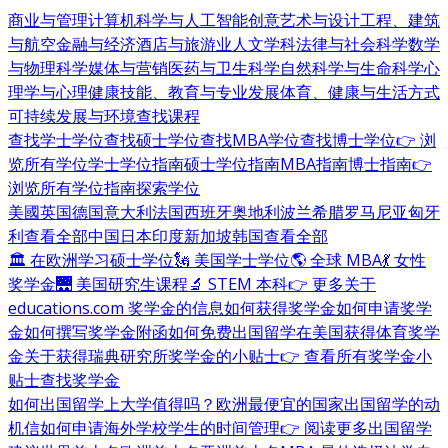
商业与管理
计算机科学与人工智能
创意艺术与设计
工程、建筑
与航空
金融与经济
酒店与旅游业
人文学科
法律与社会科学
数学
与物理科学
媒体与营销
医药与卫生科学
自然科学与生命科学
心
理学与心理健康
技能、教育与专业发展
体育、健康与生活方式
可持续发展与环境
查找课程
查找学士学位
查找硕士学位
查找MBA学位
查找博士学位
👉 浏
览所有学位
学士学位指南
硕士学位指南
MBA指南
博士指南
👉
浏览所有学位指南
探索学位
美國
英国
德国
意大利
法国
西班牙
奥地利
波兰
希腊
罗马尼亚
匈牙
利
查看全部
中国
日本
印度
新加坡
韩国
查看全部
🏛 在欧洲学习硕士学位
🗽 美国学士学位
🌎 全球 MBA
💃 女性
奖学金
🌉 美国研究生课程
🔬 STEM 本科
👉 更多关于
educations.com 奖学金的信息
如何获得奖学金
如何申请奖学
金
如何撰写奖学金附函
如何免费出国留学
在美国获得体育奖学
金
关于获得瑞典研究所奖学金的小贴士
👉 查看所有奖学金小
贴士
查找奖学金
如何出国留学
上大学值得吗？
欧洲最便宜的国家
出国留学的动
机信
如何申请海外学校
学生的时间管理
👉 阅读更多出国留学