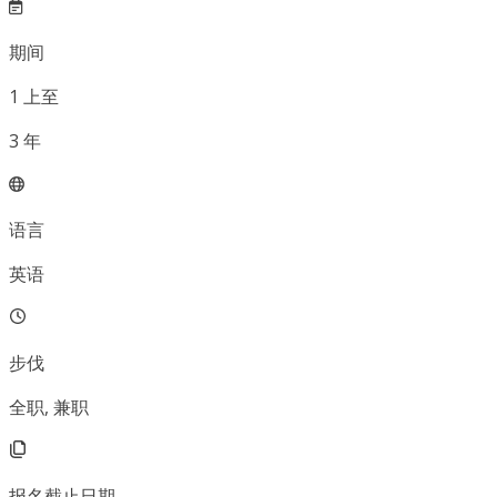
期间
1
上至
3
年
语言
英语
步伐
全职, 兼职
报名截止日期