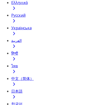
Ελληνικά
Русский
Українська
العربية
हिन्दी
ไทย
中文（简体）
日本語
한국어