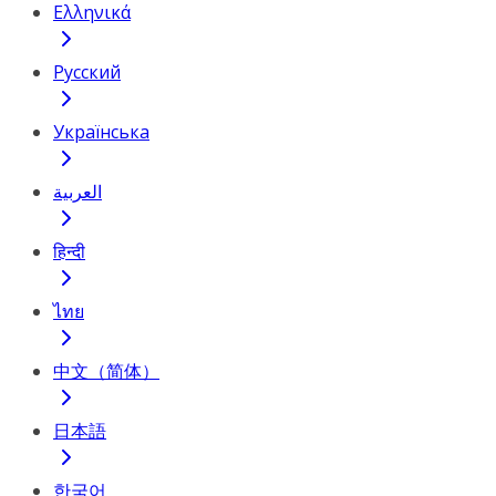
Ελληνικά
Русский
Українська
العربية
हिन्दी
ไทย
中文（简体）
日本語
한국어