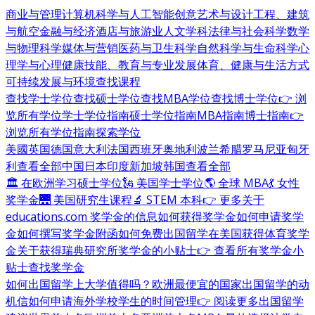
商业与管理
计算机科学与人工智能
创意艺术与设计
工程、建筑
与航空
金融与经济
酒店与旅游业
人文学科
法律与社会科学
数学
与物理科学
媒体与营销
医药与卫生科学
自然科学与生命科学
心
理学与心理健康
技能、教育与专业发展
体育、健康与生活方式
可持续发展与环境
查找课程
查找学士学位
查找硕士学位
查找MBA学位
查找博士学位
👉 浏
览所有学位
学士学位指南
硕士学位指南
MBA指南
博士指南
👉
浏览所有学位指南
探索学位
美國
英国
德国
意大利
法国
西班牙
奥地利
波兰
希腊
罗马尼亚
匈牙
利
查看全部
中国
日本
印度
新加坡
韩国
查看全部
🏛 在欧洲学习硕士学位
🗽 美国学士学位
🌎 全球 MBA
💃 女性
奖学金
🌉 美国研究生课程
🔬 STEM 本科
👉 更多关于
educations.com 奖学金的信息
如何获得奖学金
如何申请奖学
金
如何撰写奖学金附函
如何免费出国留学
在美国获得体育奖学
金
关于获得瑞典研究所奖学金的小贴士
👉 查看所有奖学金小
贴士
查找奖学金
如何出国留学
上大学值得吗？
欧洲最便宜的国家
出国留学的动
机信
如何申请海外学校
学生的时间管理
👉 阅读更多出国留学