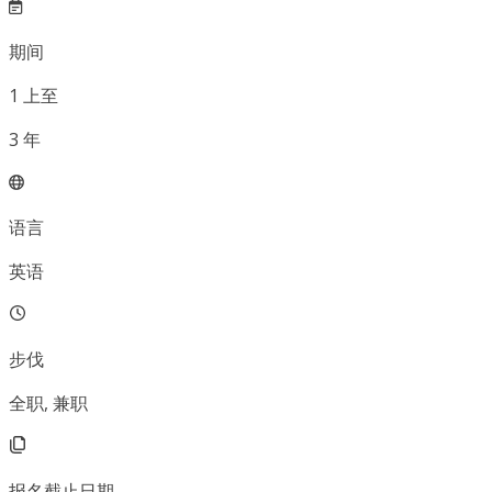
期间
1
上至
3
年
语言
英语
步伐
全职, 兼职
报名截止日期