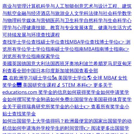
商业与管理
计算机科学与人工智能
创意艺术与设计
工程、建筑
与航空
金融与经济
酒店与旅游业
人文学科
法律与社会科学
数学
与物理科学
媒体与营销
医药与卫生科学
自然科学与生命科学
心
理学与心理健康
技能、教育与专业发展
体育、健康与生活方式
可持续发展与环境
查找课程
查找学士学位
查找硕士学位
查找MBA学位
查找博士学位
👉 浏
览所有学位
学士学位指南
硕士学位指南
MBA指南
博士指南
👉
浏览所有学位指南
探索学位
美國
英国
德国
意大利
法国
西班牙
奥地利
波兰
希腊
罗马尼亚
匈牙
利
查看全部
中国
日本
印度
新加坡
韩国
查看全部
🏛 在欧洲学习硕士学位
🗽 美国学士学位
🌎 全球 MBA
💃 女性
奖学金
🌉 美国研究生课程
🔬 STEM 本科
👉 更多关于
educations.com 奖学金的信息
如何获得奖学金
如何申请奖学
金
如何撰写奖学金附函
如何免费出国留学
在美国获得体育奖学
金
关于获得瑞典研究所奖学金的小贴士
👉 查看所有奖学金小
贴士
查找奖学金
如何出国留学
上大学值得吗？
欧洲最便宜的国家
出国留学的动
机信
如何申请海外学校
学生的时间管理
👉 阅读更多出国留学