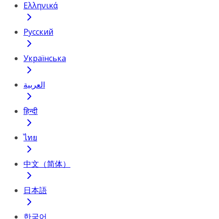
Ελληνικά
Русский
Українська
العربية
हिन्दी
ไทย
中文（简体）
日本語
한국어